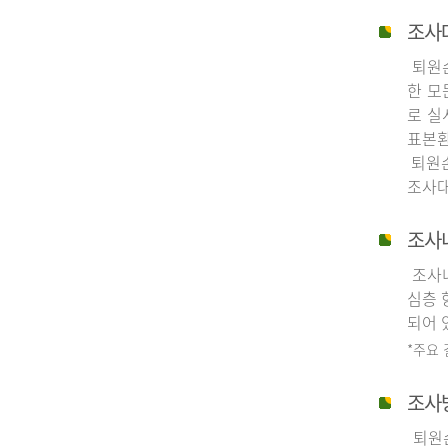
조사
퇴원손
한 모
로 실
표본환
퇴원손
조사대
조사
조사내
심층 
되어 
*주요
조사
퇴원손