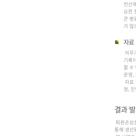
전산체
요한 
큰 병
가 많
자료 
의무기
기록이
할 수
운영,
자료 
정, 
결과 발
퇴원손상심층
통해 생산