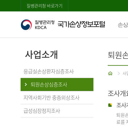
질병관리청 바로가기
손상
사업소개
퇴원
응급실손상환자심층조사
홈
사
퇴원손상심층조사
조사개
지역사회기반 중증외상조사
조사
급성심장정지조사
퇴원손
료를 