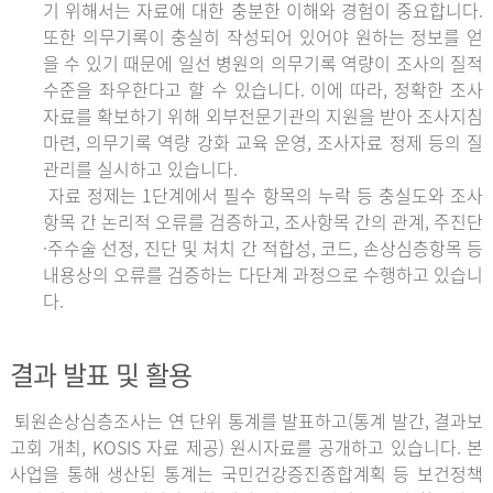
기 위해서는 자료에 대한 충분한 이해와 경험이 중요합니다.
또한 의무기록이 충실히 작성되어 있어야 원하는 정보를 얻
을 수 있기 때문에 일선 병원의 의무기록 역량이 조사의 질적
수준을 좌우한다고 할 수 있습니다. 이에 따라, 정확한 조사
자료를 확보하기 위해 외부전문기관의 지원을 받아 조사지침
마련, 의무기록 역량 강화 교육 운영, 조사자료 정제 등의 질
관리를 실시하고 있습니다.
자료 정제는 1단계에서 필수 항목의 누락 등 충실도와 조사
항목 간 논리적 오류를 검증하고, 조사항목 간의 관계, 주진단
·주수술 선정, 진단 및 처치 간 적합성, 코드, 손상심층항목 등
내용상의 오류를 검증하는 다단계 과정으로 수행하고 있습니
다.
결과 발표 및 활용
퇴원손상심층조사는 연 단위 통계를 발표하고(통계 발간, 결과보
고회 개최, KOSIS 자료 제공) 원시자료를 공개하고 있습니다. 본
사업을 통해 생산된 통계는 국민건강증진종합계획 등 보건정책