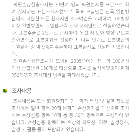
퇴원손상심층조사는 30만여 명의 퇴원환자를 표본으로 하
여 실시하는 표본조사사업으로, 목표 모집단은 전국 일반병
원에서 퇴원한 모든 환자지만 조사여건을 고려하여 100병상
이상 일반병원의 퇴원환자를 조사 모집단으로 설정하였습니
다. 표본추출은 2단계로 실시하며, 우선 시·도와 병상 규모를
층화변수로 표본병원을 선정하고, 다음 단계로 표본병원의
퇴원환자 중 약 9%를 추출하여 표본환자로 선정하고 있습니
다.
퇴원손상심층조사가 도입된 2005년에는 전국의 100병상
이상 종합병원 150개를 대상으로 조사를 실시하였으며 현재
250개까지 조사대상 병원을 확대해왔습니다.
조사내용
조사내용은 모든 퇴원환자의 인구학적 특성 및 질환 정보를
조사하는 일반 항목 20개 문항과 손상환자를 대상으로 조사
하는 손상심층 항목 10개 등 총 30개 항목으로 구성되어 있
습니다. 손상심층 항목에는 손상의 의도성, 기전, 발생장소,
발생 시 활동 등이 포함되어 있습니다.