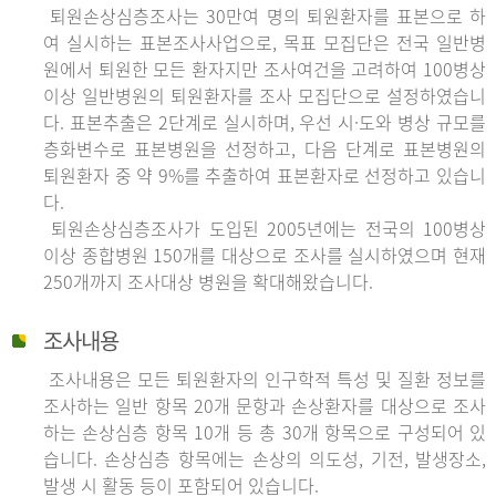
퇴원손상심층조사는 30만여 명의 퇴원환자를 표본으로 하
여 실시하는 표본조사사업으로, 목표 모집단은 전국 일반병
원에서 퇴원한 모든 환자지만 조사여건을 고려하여 100병상
이상 일반병원의 퇴원환자를 조사 모집단으로 설정하였습니
다. 표본추출은 2단계로 실시하며, 우선 시·도와 병상 규모를
층화변수로 표본병원을 선정하고, 다음 단계로 표본병원의
퇴원환자 중 약 9%를 추출하여 표본환자로 선정하고 있습니
다.
퇴원손상심층조사가 도입된 2005년에는 전국의 100병상
이상 종합병원 150개를 대상으로 조사를 실시하였으며 현재
250개까지 조사대상 병원을 확대해왔습니다.
조사내용
조사내용은 모든 퇴원환자의 인구학적 특성 및 질환 정보를
조사하는 일반 항목 20개 문항과 손상환자를 대상으로 조사
하는 손상심층 항목 10개 등 총 30개 항목으로 구성되어 있
습니다. 손상심층 항목에는 손상의 의도성, 기전, 발생장소,
발생 시 활동 등이 포함되어 있습니다.