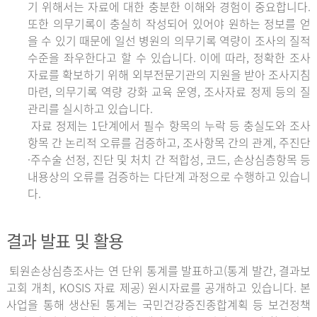
기 위해서는 자료에 대한 충분한 이해와 경험이 중요합니다.
또한 의무기록이 충실히 작성되어 있어야 원하는 정보를 얻
을 수 있기 때문에 일선 병원의 의무기록 역량이 조사의 질적
수준을 좌우한다고 할 수 있습니다. 이에 따라, 정확한 조사
자료를 확보하기 위해 외부전문기관의 지원을 받아 조사지침
마련, 의무기록 역량 강화 교육 운영, 조사자료 정제 등의 질
관리를 실시하고 있습니다.
자료 정제는 1단계에서 필수 항목의 누락 등 충실도와 조사
항목 간 논리적 오류를 검증하고, 조사항목 간의 관계, 주진단
·주수술 선정, 진단 및 처치 간 적합성, 코드, 손상심층항목 등
내용상의 오류를 검증하는 다단계 과정으로 수행하고 있습니
다.
결과 발표 및 활용
퇴원손상심층조사는 연 단위 통계를 발표하고(통계 발간, 결과보
고회 개최, KOSIS 자료 제공) 원시자료를 공개하고 있습니다. 본
사업을 통해 생산된 통계는 국민건강증진종합계획 등 보건정책