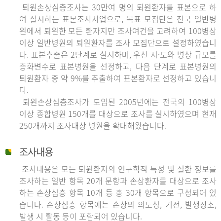
퇴원손상심층조사는 30만여 명의 퇴원환자를 표본으로 하
여 실시하는 표본조사사업으로, 목표 모집단은 전국 일반병
원에서 퇴원한 모든 환자지만 조사여건을 고려하여 100병상
이상 일반병원의 퇴원환자를 조사 모집단으로 설정하였습니
다. 표본추출은 2단계로 실시하며, 우선 시·도와 병상 규모를
층화변수로 표본병원을 선정하고, 다음 단계로 표본병원의
퇴원환자 중 약 9%를 추출하여 표본환자로 선정하고 있습니
다.
퇴원손상심층조사가 도입된 2005년에는 전국의 100병상
이상 종합병원 150개를 대상으로 조사를 실시하였으며 현재
250개까지 조사대상 병원을 확대해왔습니다.
조사내용
조사내용은 모든 퇴원환자의 인구학적 특성 및 질환 정보를
조사하는 일반 항목 20개 문항과 손상환자를 대상으로 조사
하는 손상심층 항목 10개 등 총 30개 항목으로 구성되어 있
습니다. 손상심층 항목에는 손상의 의도성, 기전, 발생장소,
발생 시 활동 등이 포함되어 있습니다.