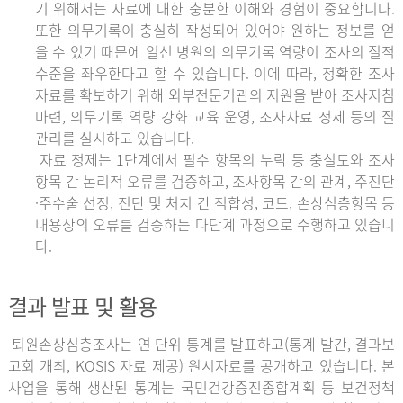
기 위해서는 자료에 대한 충분한 이해와 경험이 중요합니다.
또한 의무기록이 충실히 작성되어 있어야 원하는 정보를 얻
을 수 있기 때문에 일선 병원의 의무기록 역량이 조사의 질적
수준을 좌우한다고 할 수 있습니다. 이에 따라, 정확한 조사
자료를 확보하기 위해 외부전문기관의 지원을 받아 조사지침
마련, 의무기록 역량 강화 교육 운영, 조사자료 정제 등의 질
관리를 실시하고 있습니다.
자료 정제는 1단계에서 필수 항목의 누락 등 충실도와 조사
항목 간 논리적 오류를 검증하고, 조사항목 간의 관계, 주진단
·주수술 선정, 진단 및 처치 간 적합성, 코드, 손상심층항목 등
내용상의 오류를 검증하는 다단계 과정으로 수행하고 있습니
다.
결과 발표 및 활용
퇴원손상심층조사는 연 단위 통계를 발표하고(통계 발간, 결과보
고회 개최, KOSIS 자료 제공) 원시자료를 공개하고 있습니다. 본
사업을 통해 생산된 통계는 국민건강증진종합계획 등 보건정책