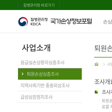
질병관리청 바로가기
손상
사업소개
퇴원
응급실손상환자심층조사
홈
사
퇴원손상심층조사
조사개
지역사회기반 중증외상조사
조사
급성심장정지조사
퇴원손
료를 