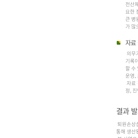
전산체
요한 
큰 병
가 많
자료 
의무기
기록이
할 수
운영,
자료 
정, 
결과 발
퇴원손상심층
통해 생산