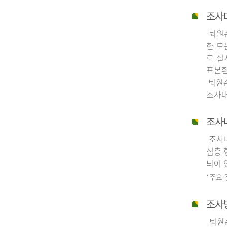
조사
퇴원손
한 모
로 실
표본환
퇴원손
조사대
조사
조사내
심층 
되어 
*주요
조사
퇴원손