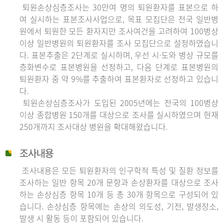
퇴원손상심층조사는 30만여 명의 퇴원환자를 표본으로 하
여 실시하는 표본조사사업으로, 목표 모집단은 전국 일반병
원에서 퇴원한 모든 환자지만 조사여건을 고려하여 100병상
이상 일반병원의 퇴원환자를 조사 모집단으로 설정하였습니
다. 표본추출은 2단계로 실시하며, 우선 시·도와 병상 규모를
층화변수로 표본병원을 선정하고, 다음 단계로 표본병원의
퇴원환자 중 약 9%를 추출하여 표본환자로 선정하고 있습니
다.
퇴원손상심층조사가 도입된 2005년에는 전국의 100병상
이상 종합병원 150개를 대상으로 조사를 실시하였으며 현재
250개까지 조사대상 병원을 확대해왔습니다.
조사내용
조사내용은 모든 퇴원환자의 인구학적 특성 및 질환 정보를
조사하는 일반 항목 20개 문항과 손상환자를 대상으로 조사
하는 손상심층 항목 10개 등 총 30개 항목으로 구성되어 있
습니다. 손상심층 항목에는 손상의 의도성, 기전, 발생장소,
발생 시 활동 등이 포함되어 있습니다.