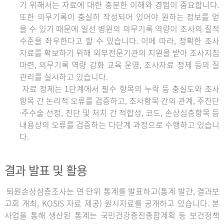
기 위해서는 자료에 대한 충분한 이해와 경험이 중요합니다.
또한 의무기록이 충실히 작성되어 있어야 원하는 정보를 얻
을 수 있기 때문에 일선 병원의 의무기록 역량이 조사의 질적
수준을 좌우한다고 할 수 있습니다. 이에 따라, 정확한 조사
자료를 확보하기 위해 외부전문기관의 지원을 받아 조사지침
마련, 의무기록 역량 강화 교육 운영, 조사자료 정제 등의 질
관리를 실시하고 있습니다.
자료 정제는 1단계에서 필수 항목의 누락 등 충실도와 조사
항목 간 논리적 오류를 검증하고, 조사항목 간의 관계, 주진단
·주수술 선정, 진단 및 처치 간 적합성, 코드, 손상심층항목 등
내용상의 오류를 검증하는 다단계 과정으로 수행하고 있습니
다.
결과 발표 및 활용
퇴원손상심층조사는 연 단위 통계를 발표하고(통계 발간, 결과보
고회 개최, KOSIS 자료 제공) 원시자료를 공개하고 있습니다. 본
사업을 통해 생산된 통계는 국민건강증진종합계획 등 보건정책