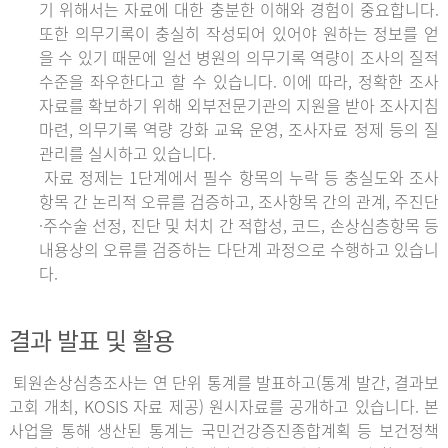
기 위해서는 자료에 대한 충분한 이해와 경험이 중요합니다.
또한 의무기록이 충실히 작성되어 있어야 원하는 정보를 얻
을 수 있기 때문에 일선 병원의 의무기록 역량이 조사의 질적
수준을 좌우한다고 할 수 있습니다. 이에 따라, 정확한 조사
자료를 확보하기 위해 외부전문기관의 지원을 받아 조사지침
마련, 의무기록 역량 강화 교육 운영, 조사자료 정제 등의 질
관리를 실시하고 있습니다.
자료 정제는 1단계에서 필수 항목의 누락 등 충실도와 조사
항목 간 논리적 오류를 검증하고, 조사항목 간의 관계, 주진단
·주수술 선정, 진단 및 처치 간 적합성, 코드, 손상심층항목 등
내용상의 오류를 검증하는 다단계 과정으로 수행하고 있습니
다.
결과 발표 및 활용
퇴원손상심층조사는 연 단위 통계를 발표하고(통계 발간, 결과보
고회 개최, KOSIS 자료 제공) 원시자료를 공개하고 있습니다. 본
사업을 통해 생산된 통계는 국민건강증진종합계획 등 보건정책