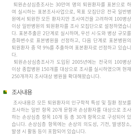
퇴원손상심층조사는 30만여 명의 퇴원환자를 표본으로 하
여 실시하는 표본조사사업으로, 목표 모집단은 전국 일반병
원에서 퇴원한 모든 환자지만 조사여건을 고려하여 100병상
이상 일반병원의 퇴원환자를 조사 모집단으로 설정하였습니
다. 표본추출은 2단계로 실시하며, 우선 시·도와 병상 규모를
층화변수로 표본병원을 선정하고, 다음 단계로 표본병원의
퇴원환자 중 약 9%를 추출하여 표본환자로 선정하고 있습니
다.
퇴원손상심층조사가 도입된 2005년에는 전국의 100병상
이상 종합병원 150개를 대상으로 조사를 실시하였으며 현재
250개까지 조사대상 병원을 확대해왔습니다.
조사내용
조사내용은 모든 퇴원환자의 인구학적 특성 및 질환 정보를
조사하는 일반 항목 20개 문항과 손상환자를 대상으로 조사
하는 손상심층 항목 10개 등 총 30개 항목으로 구성되어 있
습니다. 손상심층 항목에는 손상의 의도성, 기전, 발생장소,
발생 시 활동 등이 포함되어 있습니다.