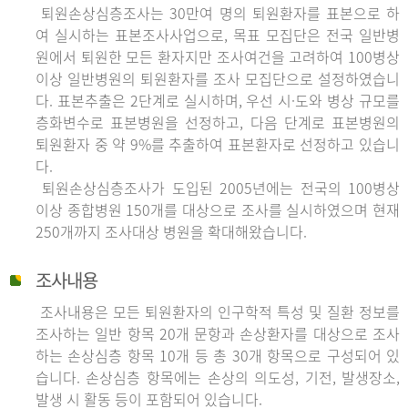
퇴원손상심층조사는 30만여 명의 퇴원환자를 표본으로 하
여 실시하는 표본조사사업으로, 목표 모집단은 전국 일반병
원에서 퇴원한 모든 환자지만 조사여건을 고려하여 100병상
이상 일반병원의 퇴원환자를 조사 모집단으로 설정하였습니
다. 표본추출은 2단계로 실시하며, 우선 시·도와 병상 규모를
층화변수로 표본병원을 선정하고, 다음 단계로 표본병원의
퇴원환자 중 약 9%를 추출하여 표본환자로 선정하고 있습니
다.
퇴원손상심층조사가 도입된 2005년에는 전국의 100병상
이상 종합병원 150개를 대상으로 조사를 실시하였으며 현재
250개까지 조사대상 병원을 확대해왔습니다.
조사내용
조사내용은 모든 퇴원환자의 인구학적 특성 및 질환 정보를
조사하는 일반 항목 20개 문항과 손상환자를 대상으로 조사
하는 손상심층 항목 10개 등 총 30개 항목으로 구성되어 있
습니다. 손상심층 항목에는 손상의 의도성, 기전, 발생장소,
발생 시 활동 등이 포함되어 있습니다.