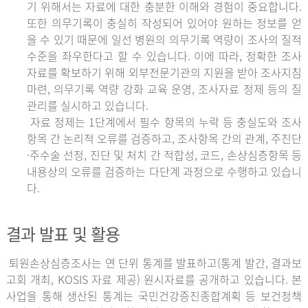
기 위해서는 자료에 대한 충분한 이해와 경험이 중요합니다.
또한 의무기록이 충실히 작성되어 있어야 원하는 정보를 얻
을 수 있기 때문에 일선 병원의 의무기록 역량이 조사의 질적
수준을 좌우한다고 할 수 있습니다. 이에 따라, 정확한 조사
자료를 확보하기 위해 외부전문기관의 지원을 받아 조사지침
마련, 의무기록 역량 강화 교육 운영, 조사자료 정제 등의 질
관리를 실시하고 있습니다.
자료 정제는 1단계에서 필수 항목의 누락 등 충실도와 조사
항목 간 논리적 오류를 검증하고, 조사항목 간의 관계, 주진단
·주수술 선정, 진단 및 처치 간 적합성, 코드, 손상심층항목 등
내용상의 오류를 검증하는 다단계 과정으로 수행하고 있습니
다.
결과 발표 및 활용
퇴원손상심층조사는 연 단위 통계를 발표하고(통계 발간, 결과보
고회 개최, KOSIS 자료 제공) 원시자료를 공개하고 있습니다. 본
사업을 통해 생산된 통계는 국민건강증진종합계획 등 보건정책