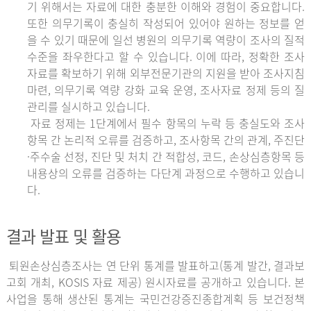
기 위해서는 자료에 대한 충분한 이해와 경험이 중요합니다.
또한 의무기록이 충실히 작성되어 있어야 원하는 정보를 얻
을 수 있기 때문에 일선 병원의 의무기록 역량이 조사의 질적
수준을 좌우한다고 할 수 있습니다. 이에 따라, 정확한 조사
자료를 확보하기 위해 외부전문기관의 지원을 받아 조사지침
마련, 의무기록 역량 강화 교육 운영, 조사자료 정제 등의 질
관리를 실시하고 있습니다.
자료 정제는 1단계에서 필수 항목의 누락 등 충실도와 조사
항목 간 논리적 오류를 검증하고, 조사항목 간의 관계, 주진단
·주수술 선정, 진단 및 처치 간 적합성, 코드, 손상심층항목 등
내용상의 오류를 검증하는 다단계 과정으로 수행하고 있습니
다.
결과 발표 및 활용
퇴원손상심층조사는 연 단위 통계를 발표하고(통계 발간, 결과보
고회 개최, KOSIS 자료 제공) 원시자료를 공개하고 있습니다. 본
사업을 통해 생산된 통계는 국민건강증진종합계획 등 보건정책