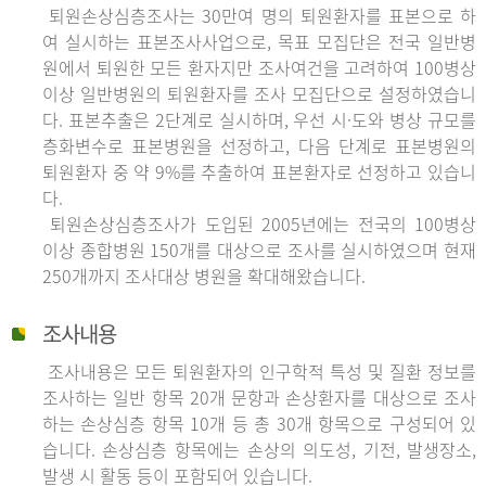
퇴원손상심층조사는 30만여 명의 퇴원환자를 표본으로 하
여 실시하는 표본조사사업으로, 목표 모집단은 전국 일반병
원에서 퇴원한 모든 환자지만 조사여건을 고려하여 100병상
이상 일반병원의 퇴원환자를 조사 모집단으로 설정하였습니
다. 표본추출은 2단계로 실시하며, 우선 시·도와 병상 규모를
층화변수로 표본병원을 선정하고, 다음 단계로 표본병원의
퇴원환자 중 약 9%를 추출하여 표본환자로 선정하고 있습니
다.
퇴원손상심층조사가 도입된 2005년에는 전국의 100병상
이상 종합병원 150개를 대상으로 조사를 실시하였으며 현재
250개까지 조사대상 병원을 확대해왔습니다.
조사내용
조사내용은 모든 퇴원환자의 인구학적 특성 및 질환 정보를
조사하는 일반 항목 20개 문항과 손상환자를 대상으로 조사
하는 손상심층 항목 10개 등 총 30개 항목으로 구성되어 있
습니다. 손상심층 항목에는 손상의 의도성, 기전, 발생장소,
발생 시 활동 등이 포함되어 있습니다.