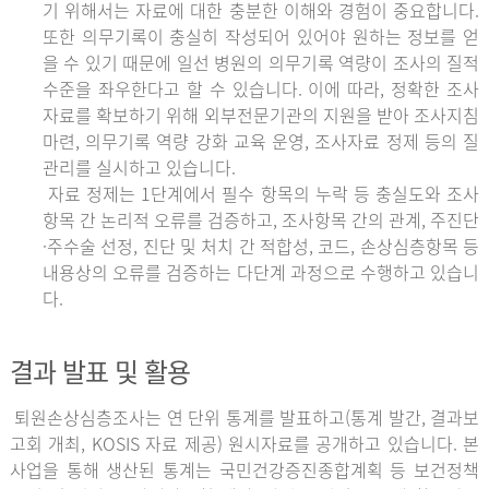
기 위해서는 자료에 대한 충분한 이해와 경험이 중요합니다.
또한 의무기록이 충실히 작성되어 있어야 원하는 정보를 얻
을 수 있기 때문에 일선 병원의 의무기록 역량이 조사의 질적
수준을 좌우한다고 할 수 있습니다. 이에 따라, 정확한 조사
자료를 확보하기 위해 외부전문기관의 지원을 받아 조사지침
마련, 의무기록 역량 강화 교육 운영, 조사자료 정제 등의 질
관리를 실시하고 있습니다.
자료 정제는 1단계에서 필수 항목의 누락 등 충실도와 조사
항목 간 논리적 오류를 검증하고, 조사항목 간의 관계, 주진단
·주수술 선정, 진단 및 처치 간 적합성, 코드, 손상심층항목 등
내용상의 오류를 검증하는 다단계 과정으로 수행하고 있습니
다.
결과 발표 및 활용
퇴원손상심층조사는 연 단위 통계를 발표하고(통계 발간, 결과보
고회 개최, KOSIS 자료 제공) 원시자료를 공개하고 있습니다. 본
사업을 통해 생산된 통계는 국민건강증진종합계획 등 보건정책