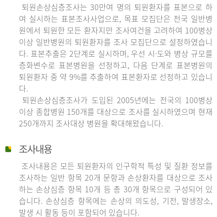
퇴원손상심층조사는 30만여 명의 퇴원환자를 표본으로 하
여 실시하는 표본조사사업으로, 목표 모집단은 전국 일반병
원에서 퇴원한 모든 환자지만 조사여건을 고려하여 100병상
이상 일반병원의 퇴원환자를 조사 모집단으로 설정하였습니
다. 표본추출은 2단계로 실시하며, 우선 시·도와 병상 규모를
층화변수로 표본병원을 선정하고, 다음 단계로 표본병원의
퇴원환자 중 약 9%를 추출하여 표본환자로 선정하고 있습니
다.
퇴원손상심층조사가 도입된 2005년에는 전국의 100병상
이상 종합병원 150개를 대상으로 조사를 실시하였으며 현재
250개까지 조사대상 병원을 확대해왔습니다.
조사내용
조사내용은 모든 퇴원환자의 인구학적 특성 및 질환 정보를
조사하는 일반 항목 20개 문항과 손상환자를 대상으로 조사
하는 손상심층 항목 10개 등 총 30개 항목으로 구성되어 있
습니다. 손상심층 항목에는 손상의 의도성, 기전, 발생장소,
발생 시 활동 등이 포함되어 있습니다.