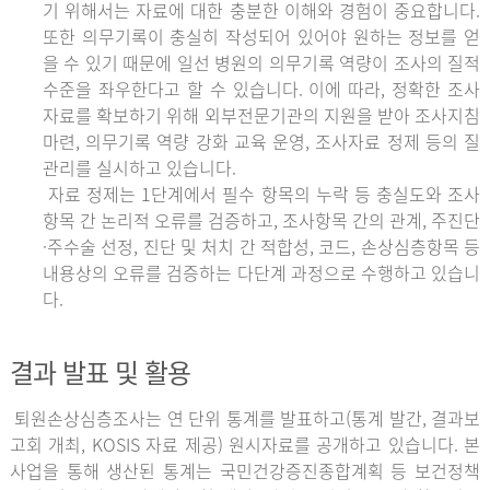
기 위해서는 자료에 대한 충분한 이해와 경험이 중요합니다.
또한 의무기록이 충실히 작성되어 있어야 원하는 정보를 얻
을 수 있기 때문에 일선 병원의 의무기록 역량이 조사의 질적
수준을 좌우한다고 할 수 있습니다. 이에 따라, 정확한 조사
자료를 확보하기 위해 외부전문기관의 지원을 받아 조사지침
마련, 의무기록 역량 강화 교육 운영, 조사자료 정제 등의 질
관리를 실시하고 있습니다.
자료 정제는 1단계에서 필수 항목의 누락 등 충실도와 조사
항목 간 논리적 오류를 검증하고, 조사항목 간의 관계, 주진단
·주수술 선정, 진단 및 처치 간 적합성, 코드, 손상심층항목 등
내용상의 오류를 검증하는 다단계 과정으로 수행하고 있습니
다.
결과 발표 및 활용
퇴원손상심층조사는 연 단위 통계를 발표하고(통계 발간, 결과보
고회 개최, KOSIS 자료 제공) 원시자료를 공개하고 있습니다. 본
사업을 통해 생산된 통계는 국민건강증진종합계획 등 보건정책