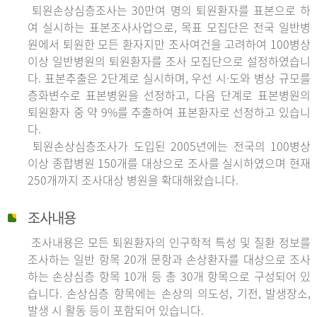
퇴원손상심층조사는 30만여 명의 퇴원환자를 표본으로 하
여 실시하는 표본조사사업으로, 목표 모집단은 전국 일반병
원에서 퇴원한 모든 환자지만 조사여건을 고려하여 100병상
이상 일반병원의 퇴원환자를 조사 모집단으로 설정하였습니
다. 표본추출은 2단계로 실시하며, 우선 시·도와 병상 규모를
층화변수로 표본병원을 선정하고, 다음 단계로 표본병원의
퇴원환자 중 약 9%를 추출하여 표본환자로 선정하고 있습니
다.
퇴원손상심층조사가 도입된 2005년에는 전국의 100병상
이상 종합병원 150개를 대상으로 조사를 실시하였으며 현재
250개까지 조사대상 병원을 확대해왔습니다.
조사내용
조사내용은 모든 퇴원환자의 인구학적 특성 및 질환 정보를
조사하는 일반 항목 20개 문항과 손상환자를 대상으로 조사
하는 손상심층 항목 10개 등 총 30개 항목으로 구성되어 있
습니다. 손상심층 항목에는 손상의 의도성, 기전, 발생장소,
발생 시 활동 등이 포함되어 있습니다.