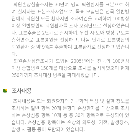
퇴원손상심층조사는 30만여 명의 퇴원환자를 표본으로 하
여 실시하는 표본조사사업으로, 목표 모집단은 전국 일반병
원에서 퇴원한 모든 환자지만 조사여건을 고려하여 100병상
이상 일반병원의 퇴원환자를 조사 모집단으로 설정하였습니
다. 표본추출은 2단계로 실시하며, 우선 시·도와 병상 규모를
층화변수로 표본병원을 선정하고, 다음 단계로 표본병원의
퇴원환자 중 약 9%를 추출하여 표본환자로 선정하고 있습니
다.
퇴원손상심층조사가 도입된 2005년에는 전국의 100병상
이상 종합병원 150개를 대상으로 조사를 실시하였으며 현재
250개까지 조사대상 병원을 확대해왔습니다.
조사내용
조사내용은 모든 퇴원환자의 인구학적 특성 및 질환 정보를
조사하는 일반 항목 20개 문항과 손상환자를 대상으로 조사
하는 손상심층 항목 10개 등 총 30개 항목으로 구성되어 있
습니다. 손상심층 항목에는 손상의 의도성, 기전, 발생장소,
발생 시 활동 등이 포함되어 있습니다.