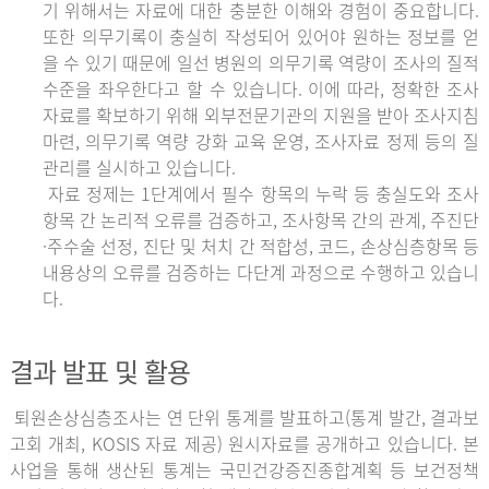
기 위해서는 자료에 대한 충분한 이해와 경험이 중요합니다.
또한 의무기록이 충실히 작성되어 있어야 원하는 정보를 얻
을 수 있기 때문에 일선 병원의 의무기록 역량이 조사의 질적
수준을 좌우한다고 할 수 있습니다. 이에 따라, 정확한 조사
자료를 확보하기 위해 외부전문기관의 지원을 받아 조사지침
마련, 의무기록 역량 강화 교육 운영, 조사자료 정제 등의 질
관리를 실시하고 있습니다.
자료 정제는 1단계에서 필수 항목의 누락 등 충실도와 조사
항목 간 논리적 오류를 검증하고, 조사항목 간의 관계, 주진단
·주수술 선정, 진단 및 처치 간 적합성, 코드, 손상심층항목 등
내용상의 오류를 검증하는 다단계 과정으로 수행하고 있습니
다.
결과 발표 및 활용
퇴원손상심층조사는 연 단위 통계를 발표하고(통계 발간, 결과보
고회 개최, KOSIS 자료 제공) 원시자료를 공개하고 있습니다. 본
사업을 통해 생산된 통계는 국민건강증진종합계획 등 보건정책