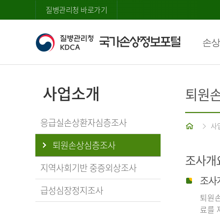
질병관리청 바로가기
손상
사업소개
퇴원
응급실손상환자심층조사
홈
사
퇴원손상심층조사
조사개
지역사회기반 중증외상조사
조사
급성심장정지조사
퇴원손
료를 