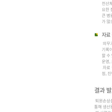
전산체
요한 
큰 병
가 많
자료 
의무기
기록이
할 수
운영,
자료 
정, 
결과 발
퇴원손상심층
통해 생산