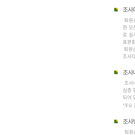
조사
퇴원손
한 모
로 실
표본환
퇴원손
조사대
조사
조사내
심층 
되어 
*주요
조사
퇴원손