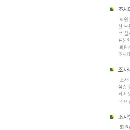
조사
퇴원손
한 모
로 실
표본환
퇴원손
조사대
조사
조사내
심층 
되어 
*주요
조사
퇴원손