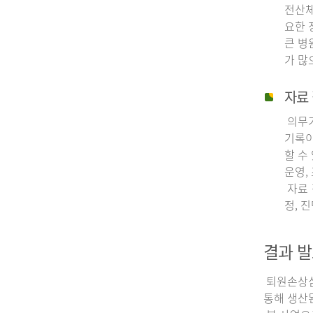
전산체
요한 
큰 병
가 많
자료 
의무기
기록이
할 수
운영,
자료 
정, 
결과 발
퇴원손상심층
통해 생산