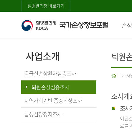
질병관리청 바로가기
손상
사업소개
퇴원
응급실손상환자심층조사
홈
사
퇴원손상심층조사
조사개
지역사회기반 중증외상조사
조사
급성심장정지조사
퇴원손
료를 