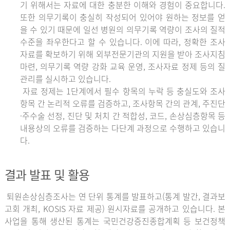
기 위해서는 자료에 대한 충분한 이해와 경험이 중요합니다.
또한 의무기록이 충실히 작성되어 있어야 원하는 정보를 얻
을 수 있기 때문에 일선 병원의 의무기록 역량이 조사의 질적
수준을 좌우한다고 할 수 있습니다. 이에 따라, 정확한 조사
자료를 확보하기 위해 외부전문기관의 지원을 받아 조사지침
마련, 의무기록 역량 강화 교육 운영, 조사자료 정제 등의 질
관리를 실시하고 있습니다.
자료 정제는 1단계에서 필수 항목의 누락 등 충실도와 조사
항목 간 논리적 오류를 검증하고, 조사항목 간의 관계, 주진단
·주수술 선정, 진단 및 처치 간 적합성, 코드, 손상심층항목 등
내용상의 오류를 검증하는 다단계 과정으로 수행하고 있습니
다.
결과 발표 및 활용
퇴원손상심층조사는 연 단위 통계를 발표하고(통계 발간, 결과보
고회 개최, KOSIS 자료 제공) 원시자료를 공개하고 있습니다. 본
사업을 통해 생산된 통계는 국민건강증진종합계획 등 보건정책