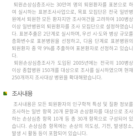
퇴원손상심층조사는 30만여 명의 퇴원환자를 표본으로 하
여 실시하는 표본조사사업으로, 목표 모집단은 전국 일반병
원에서 퇴원한 모든 환자지만 조사여건을 고려하여 100병상
이상 일반병원의 퇴원환자를 조사 모집단으로 설정하였습니
다. 표본추출은 2단계로 실시하며, 우선 시·도와 병상 규모를
층화변수로 표본병원을 선정하고, 다음 단계로 표본병원의
퇴원환자 중 약 9%를 추출하여 표본환자로 선정하고 있습니
다.
퇴원손상심층조사가 도입된 2005년에는 전국의 100병상
이상 종합병원 150개를 대상으로 조사를 실시하였으며 현재
250개까지 조사대상 병원을 확대해왔습니다.
조사내용
조사내용은 모든 퇴원환자의 인구학적 특성 및 질환 정보를
조사하는 일반 항목 20개 문항과 손상환자를 대상으로 조사
하는 손상심층 항목 10개 등 총 30개 항목으로 구성되어 있
습니다. 손상심층 항목에는 손상의 의도성, 기전, 발생장소,
발생 시 활동 등이 포함되어 있습니다.