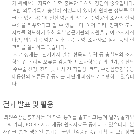
기 위해서는 자료에 대한 충분한 이해와 경험이 중요합니다.
또한 의무기록이 충실히 작성되어 있어야 원하는 정보를 얻
을 수 있기 때문에 일선 병원의 의무기록 역량이 조사의 질적
수준을 좌우한다고 할 수 있습니다. 이에 따라, 정확한 조사
자료를 확보하기 위해 외부전문기관의 지원을 받아 조사지침
마련, 의무기록 역량 강화 교육 운영, 조사자료 정제 등의 질
관리를 실시하고 있습니다.
자료 정제는 1단계에서 필수 항목의 누락 등 충실도와 조사
항목 간 논리적 오류를 검증하고, 조사항목 간의 관계, 주진단
·주수술 선정, 진단 및 처치 간 적합성, 코드, 손상심층항목 등
내용상의 오류를 검증하는 다단계 과정으로 수행하고 있습니
다.
결과 발표 및 활용
퇴원손상심층조사는 연 단위 통계를 발표하고(통계 발간, 결과보
고회 개최, KOSIS 자료 제공) 원시자료를 공개하고 있습니다. 본
사업을 통해 생산된 통계는 국민건강증진종합계획 등 보건정책