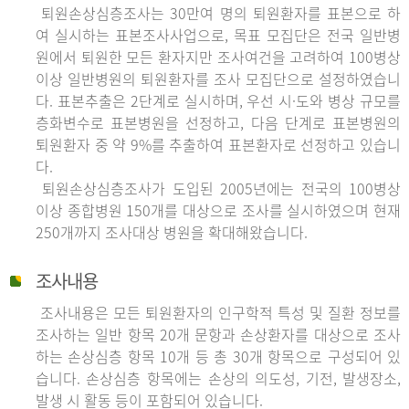
퇴원손상심층조사는 30만여 명의 퇴원환자를 표본으로 하
여 실시하는 표본조사사업으로, 목표 모집단은 전국 일반병
원에서 퇴원한 모든 환자지만 조사여건을 고려하여 100병상
이상 일반병원의 퇴원환자를 조사 모집단으로 설정하였습니
다. 표본추출은 2단계로 실시하며, 우선 시·도와 병상 규모를
층화변수로 표본병원을 선정하고, 다음 단계로 표본병원의
퇴원환자 중 약 9%를 추출하여 표본환자로 선정하고 있습니
다.
퇴원손상심층조사가 도입된 2005년에는 전국의 100병상
이상 종합병원 150개를 대상으로 조사를 실시하였으며 현재
250개까지 조사대상 병원을 확대해왔습니다.
조사내용
조사내용은 모든 퇴원환자의 인구학적 특성 및 질환 정보를
조사하는 일반 항목 20개 문항과 손상환자를 대상으로 조사
하는 손상심층 항목 10개 등 총 30개 항목으로 구성되어 있
습니다. 손상심층 항목에는 손상의 의도성, 기전, 발생장소,
발생 시 활동 등이 포함되어 있습니다.