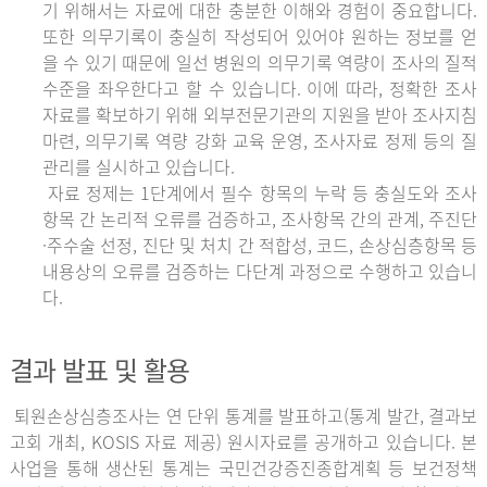
기 위해서는 자료에 대한 충분한 이해와 경험이 중요합니다.
또한 의무기록이 충실히 작성되어 있어야 원하는 정보를 얻
을 수 있기 때문에 일선 병원의 의무기록 역량이 조사의 질적
수준을 좌우한다고 할 수 있습니다. 이에 따라, 정확한 조사
자료를 확보하기 위해 외부전문기관의 지원을 받아 조사지침
마련, 의무기록 역량 강화 교육 운영, 조사자료 정제 등의 질
관리를 실시하고 있습니다.
자료 정제는 1단계에서 필수 항목의 누락 등 충실도와 조사
항목 간 논리적 오류를 검증하고, 조사항목 간의 관계, 주진단
·주수술 선정, 진단 및 처치 간 적합성, 코드, 손상심층항목 등
내용상의 오류를 검증하는 다단계 과정으로 수행하고 있습니
다.
결과 발표 및 활용
퇴원손상심층조사는 연 단위 통계를 발표하고(통계 발간, 결과보
고회 개최, KOSIS 자료 제공) 원시자료를 공개하고 있습니다. 본
사업을 통해 생산된 통계는 국민건강증진종합계획 등 보건정책