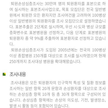
퇴원손상심층조사는 30만여 명의 퇴원환자를 표본으로 하
여 실시하는 표본조사사업으로, 목표 모집단은 전국 일반병
원에서 퇴원한 모든 환자지만 조사여건을 고려하여 100병상
이상 일반병원의 퇴원환자를 조사 모집단으로 설정하였습니
다. 표본추출은 2단계로 실시하며, 우선 시·도와 병상 규모를
층화변수로 표본병원을 선정하고, 다음 단계로 표본병원의
퇴원환자 중 약 9%를 추출하여 표본환자로 선정하고 있습니
다.
퇴원손상심층조사가 도입된 2005년에는 전국의 100병상
이상 종합병원 150개를 대상으로 조사를 실시하였으며 현재
250개까지 조사대상 병원을 확대해왔습니다.
조사내용
조사내용은 모든 퇴원환자의 인구학적 특성 및 질환 정보를
조사하는 일반 항목 20개 문항과 손상환자를 대상으로 조사
하는 손상심층 항목 10개 등 총 30개 항목으로 구성되어 있
습니다. 손상심층 항목에는 손상의 의도성, 기전, 발생장소,
발생 시 활동 등이 포함되어 있습니다.