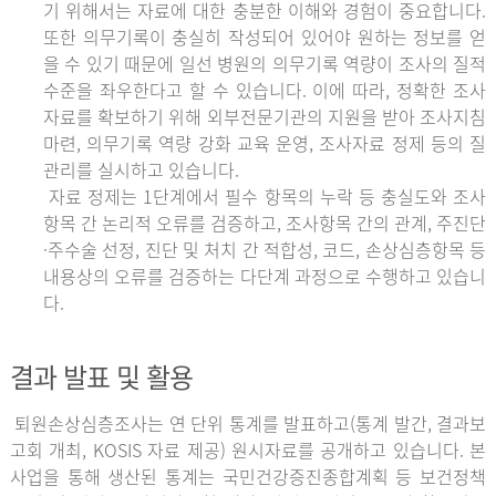
기 위해서는 자료에 대한 충분한 이해와 경험이 중요합니다.
또한 의무기록이 충실히 작성되어 있어야 원하는 정보를 얻
을 수 있기 때문에 일선 병원의 의무기록 역량이 조사의 질적
수준을 좌우한다고 할 수 있습니다. 이에 따라, 정확한 조사
자료를 확보하기 위해 외부전문기관의 지원을 받아 조사지침
마련, 의무기록 역량 강화 교육 운영, 조사자료 정제 등의 질
관리를 실시하고 있습니다.
자료 정제는 1단계에서 필수 항목의 누락 등 충실도와 조사
항목 간 논리적 오류를 검증하고, 조사항목 간의 관계, 주진단
·주수술 선정, 진단 및 처치 간 적합성, 코드, 손상심층항목 등
내용상의 오류를 검증하는 다단계 과정으로 수행하고 있습니
다.
결과 발표 및 활용
퇴원손상심층조사는 연 단위 통계를 발표하고(통계 발간, 결과보
고회 개최, KOSIS 자료 제공) 원시자료를 공개하고 있습니다. 본
사업을 통해 생산된 통계는 국민건강증진종합계획 등 보건정책