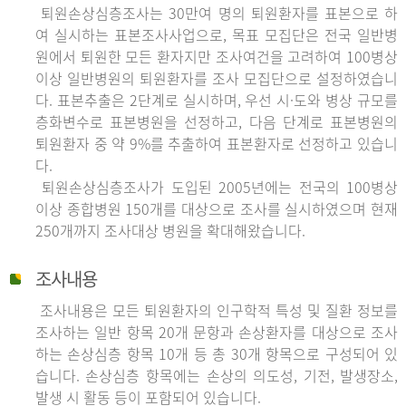
퇴원손상심층조사는 30만여 명의 퇴원환자를 표본으로 하
여 실시하는 표본조사사업으로, 목표 모집단은 전국 일반병
원에서 퇴원한 모든 환자지만 조사여건을 고려하여 100병상
이상 일반병원의 퇴원환자를 조사 모집단으로 설정하였습니
다. 표본추출은 2단계로 실시하며, 우선 시·도와 병상 규모를
층화변수로 표본병원을 선정하고, 다음 단계로 표본병원의
퇴원환자 중 약 9%를 추출하여 표본환자로 선정하고 있습니
다.
퇴원손상심층조사가 도입된 2005년에는 전국의 100병상
이상 종합병원 150개를 대상으로 조사를 실시하였으며 현재
250개까지 조사대상 병원을 확대해왔습니다.
조사내용
조사내용은 모든 퇴원환자의 인구학적 특성 및 질환 정보를
조사하는 일반 항목 20개 문항과 손상환자를 대상으로 조사
하는 손상심층 항목 10개 등 총 30개 항목으로 구성되어 있
습니다. 손상심층 항목에는 손상의 의도성, 기전, 발생장소,
발생 시 활동 등이 포함되어 있습니다.