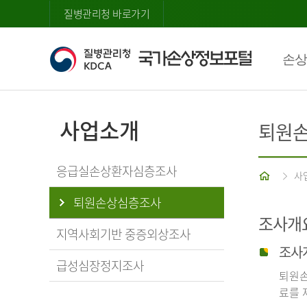
질병관리청 바로가기
손상
사업소개
퇴원
응급실손상환자심층조사
홈
사
퇴원손상심층조사
조사개
지역사회기반 중증외상조사
조사
급성심장정지조사
퇴원손
료를 