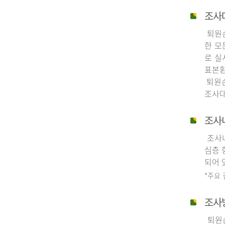
조사
퇴원손
한 모
로 실
표본환
퇴원손
조사대
조사
조사내
심층 
되어 
*주요
조사
퇴원손