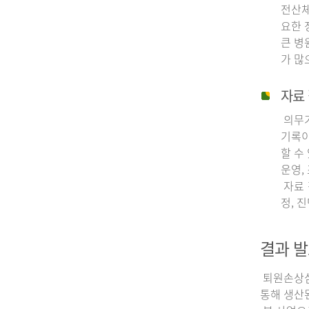
전산체
요한 
큰 병
가 많
자료 
의무기
기록이
할 수
운영,
자료 
정, 
결과 발
퇴원손상심층
통해 생산