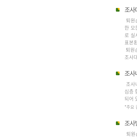
조사
퇴원손
한 모
로 실
표본환
퇴원손
조사대
조사
조사내
심층 
되어 
*주요
조사
퇴원손