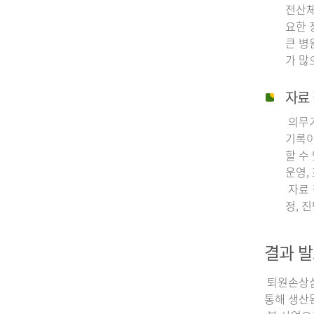
전산체
요한 
큰 병
가 많
자료 
의무기
기록이
할 수
운영,
자료 
정, 
결과 발
퇴원손상심층
통해 생산