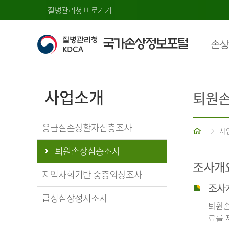
질병관리청 바로가기
손상
사업소개
퇴원
응급실손상환자심층조사
홈
사
퇴원손상심층조사
조사개
지역사회기반 중증외상조사
조사
급성심장정지조사
퇴원손
료를 