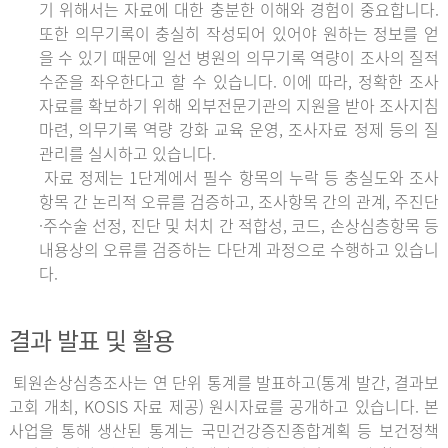
기 위해서는 자료에 대한 충분한 이해와 경험이 중요합니다.
또한 의무기록이 충실히 작성되어 있어야 원하는 정보를 얻
을 수 있기 때문에 일선 병원의 의무기록 역량이 조사의 질적
수준을 좌우한다고 할 수 있습니다. 이에 따라, 정확한 조사
자료를 확보하기 위해 외부전문기관의 지원을 받아 조사지침
마련, 의무기록 역량 강화 교육 운영, 조사자료 정제 등의 질
관리를 실시하고 있습니다.
자료 정제는 1단계에서 필수 항목의 누락 등 충실도와 조사
항목 간 논리적 오류를 검증하고, 조사항목 간의 관계, 주진단
·주수술 선정, 진단 및 처치 간 적합성, 코드, 손상심층항목 등
내용상의 오류를 검증하는 다단계 과정으로 수행하고 있습니
다.
결과 발표 및 활용
퇴원손상심층조사는 연 단위 통계를 발표하고(통계 발간, 결과보
고회 개최, KOSIS 자료 제공) 원시자료를 공개하고 있습니다. 본
사업을 통해 생산된 통계는 국민건강증진종합계획 등 보건정책