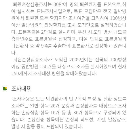
퇴원손상심층조사는 30만여 명의 퇴원환자를 표본으로 하
여 실시하는 표본조사사업으로, 목표 모집단은 전국 일반병
원에서 퇴원한 모든 환자지만 조사여건을 고려하여 100병상
이상 일반병원의 퇴원환자를 조사 모집단으로 설정하였습니
다. 표본추출은 2단계로 실시하며, 우선 시·도와 병상 규모를
층화변수로 표본병원을 선정하고, 다음 단계로 표본병원의
퇴원환자 중 약 9%를 추출하여 표본환자로 선정하고 있습니
다.
퇴원손상심층조사가 도입된 2005년에는 전국의 100병상
이상 종합병원 150개를 대상으로 조사를 실시하였으며 현재
250개까지 조사대상 병원을 확대해왔습니다.
조사내용
조사내용은 모든 퇴원환자의 인구학적 특성 및 질환 정보를
조사하는 일반 항목 20개 문항과 손상환자를 대상으로 조사
하는 손상심층 항목 10개 등 총 30개 항목으로 구성되어 있
습니다. 손상심층 항목에는 손상의 의도성, 기전, 발생장소,
발생 시 활동 등이 포함되어 있습니다.