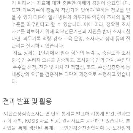
기 위해서는 자료에 대한 충분한 이해와 경험이 중요합니다.
또한 의무기록이 충실히 작성되어 있어야 원하는 정보를 얻
을 수 있기 때문에 일선 병원의 의무기록 역량이 조사의 질적
수준을 좌우한다고 할 수 있습니다. 이에 따라, 정확한 조사
자료를 확보하기 위해 외부전문기관의 지원을 받아 조사지침
마련, 의무기록 역량 강화 교육 운영, 조사자료 정제 등의 질
관리를 실시하고 있습니다.
자료 정제는 1단계에서 필수 항목의 누락 등 충실도와 조사
항목 간 논리적 오류를 검증하고, 조사항목 간의 관계, 주진단
·주수술 선정, 진단 및 처치 간 적합성, 코드, 손상심층항목 등
내용상의 오류를 검증하는 다단계 과정으로 수행하고 있습니
다.
결과 발표 및 활용
퇴원손상심층조사는 연 단위 통계를 발표하고(통계 발간, 결과보
고회 개최, KOSIS 자료 제공) 원시자료를 공개하고 있습니다. 본
사업을 통해 생산된 통계는 국민건강증진종합계획 등 보건정책