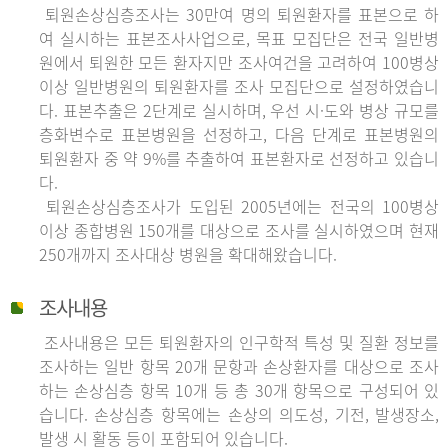
퇴원손상심층조사는 30만여 명의 퇴원환자를 표본으로 하
여 실시하는 표본조사사업으로, 목표 모집단은 전국 일반병
원에서 퇴원한 모든 환자지만 조사여건을 고려하여 100병상
이상 일반병원의 퇴원환자를 조사 모집단으로 설정하였습니
다. 표본추출은 2단계로 실시하며, 우선 시·도와 병상 규모를
층화변수로 표본병원을 선정하고, 다음 단계로 표본병원의
퇴원환자 중 약 9%를 추출하여 표본환자로 선정하고 있습니
다.
퇴원손상심층조사가 도입된 2005년에는 전국의 100병상
이상 종합병원 150개를 대상으로 조사를 실시하였으며 현재
250개까지 조사대상 병원을 확대해왔습니다.
조사내용
조사내용은 모든 퇴원환자의 인구학적 특성 및 질환 정보를
조사하는 일반 항목 20개 문항과 손상환자를 대상으로 조사
하는 손상심층 항목 10개 등 총 30개 항목으로 구성되어 있
습니다. 손상심층 항목에는 손상의 의도성, 기전, 발생장소,
발생 시 활동 등이 포함되어 있습니다.