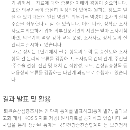
기 위해서는 자료에 대한 충분한 이해와 경험이 중요합니다.
또한 의무기록이 충실히 작성되어 있어야 원하는 정보를 얻
을 수 있기 때문에 일선 병원의 의무기록 역량이 조사의 질적
수준을 좌우한다고 할 수 있습니다. 이에 따라, 정확한 조사
자료를 확보하기 위해 외부전문기관의 지원을 받아 조사지침
마련, 의무기록 역량 강화 교육 운영, 조사자료 정제 등의 질
관리를 실시하고 있습니다.
자료 정제는 1단계에서 필수 항목의 누락 등 충실도와 조사
항목 간 논리적 오류를 검증하고, 조사항목 간의 관계, 주진단
·주수술 선정, 진단 및 처치 간 적합성, 코드, 손상심층항목 등
내용상의 오류를 검증하는 다단계 과정으로 수행하고 있습니
다.
결과 발표 및 활용
퇴원손상심층조사는 연 단위 통계를 발표하고(통계 발간, 결과보
고회 개최, KOSIS 자료 제공) 원시자료를 공개하고 있습니다. 본
사업을 통해 생산된 통계는 국민건강증진종합계획 등 보건정책