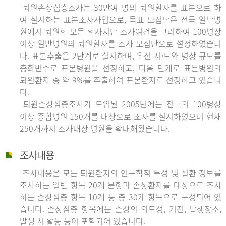
퇴원손상심층조사는 30만여 명의 퇴원환자를 표본으로 하
여 실시하는 표본조사사업으로, 목표 모집단은 전국 일반병
원에서 퇴원한 모든 환자지만 조사여건을 고려하여 100병상
이상 일반병원의 퇴원환자를 조사 모집단으로 설정하였습니
다. 표본추출은 2단계로 실시하며, 우선 시·도와 병상 규모를
층화변수로 표본병원을 선정하고, 다음 단계로 표본병원의
퇴원환자 중 약 9%를 추출하여 표본환자로 선정하고 있습니
다.
퇴원손상심층조사가 도입된 2005년에는 전국의 100병상
이상 종합병원 150개를 대상으로 조사를 실시하였으며 현재
250개까지 조사대상 병원을 확대해왔습니다.
조사내용
조사내용은 모든 퇴원환자의 인구학적 특성 및 질환 정보를
조사하는 일반 항목 20개 문항과 손상환자를 대상으로 조사
하는 손상심층 항목 10개 등 총 30개 항목으로 구성되어 있
습니다. 손상심층 항목에는 손상의 의도성, 기전, 발생장소,
발생 시 활동 등이 포함되어 있습니다.