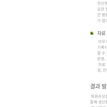
전산체
요한 
큰 병
가 많
자료 
의무기
기록이
할 수
운영,
자료 
정, 
결과 발
퇴원손상심층
통해 생산