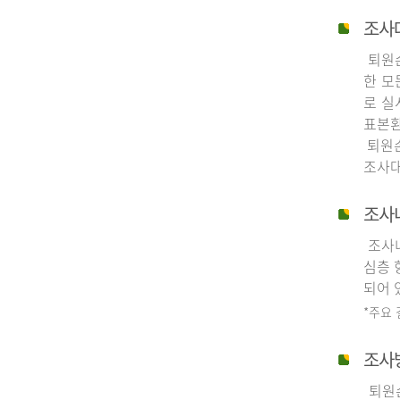
조사
퇴원손
한 모
로 실
표본환
퇴원손
조사대
조사
조사내
심층 
되어 
*주요
조사
퇴원손