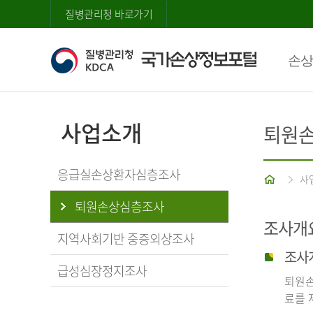
질병관리청 바로가기
손상
사업소개
퇴원
응급실손상환자심층조사
홈
사
퇴원손상심층조사
조사개
지역사회기반 중증외상조사
조사
급성심장정지조사
퇴원손
료를 