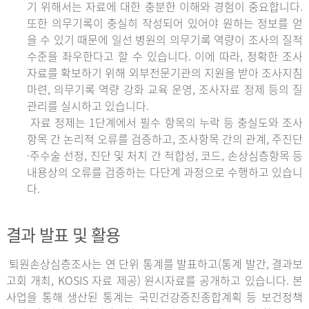
기 위해서는 자료에 대한 충분한 이해와 경험이 중요합니다.
또한 의무기록이 충실히 작성되어 있어야 원하는 정보를 얻
을 수 있기 때문에 일선 병원의 의무기록 역량이 조사의 질적
수준을 좌우한다고 할 수 있습니다. 이에 따라, 정확한 조사
자료를 확보하기 위해 외부전문기관의 지원을 받아 조사지침
마련, 의무기록 역량 강화 교육 운영, 조사자료 정제 등의 질
관리를 실시하고 있습니다.
자료 정제는 1단계에서 필수 항목의 누락 등 충실도와 조사
항목 간 논리적 오류를 검증하고, 조사항목 간의 관계, 주진단
·주수술 선정, 진단 및 처치 간 적합성, 코드, 손상심층항목 등
내용상의 오류를 검증하는 다단계 과정으로 수행하고 있습니
다.
결과 발표 및 활용
퇴원손상심층조사는 연 단위 통계를 발표하고(통계 발간, 결과보
고회 개최, KOSIS 자료 제공) 원시자료를 공개하고 있습니다. 본
사업을 통해 생산된 통계는 국민건강증진종합계획 등 보건정책