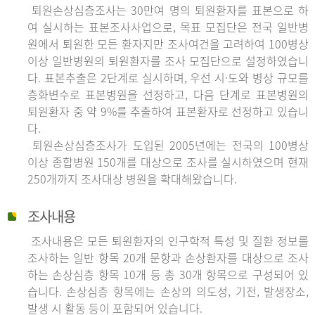
퇴원손상심층조사는 30만여 명의 퇴원환자를 표본으로 하
여 실시하는 표본조사사업으로, 목표 모집단은 전국 일반병
원에서 퇴원한 모든 환자지만 조사여건을 고려하여 100병상
이상 일반병원의 퇴원환자를 조사 모집단으로 설정하였습니
다. 표본추출은 2단계로 실시하며, 우선 시·도와 병상 규모를
층화변수로 표본병원을 선정하고, 다음 단계로 표본병원의
퇴원환자 중 약 9%를 추출하여 표본환자로 선정하고 있습니
다.
퇴원손상심층조사가 도입된 2005년에는 전국의 100병상
이상 종합병원 150개를 대상으로 조사를 실시하였으며 현재
250개까지 조사대상 병원을 확대해왔습니다.
조사내용
조사내용은 모든 퇴원환자의 인구학적 특성 및 질환 정보를
조사하는 일반 항목 20개 문항과 손상환자를 대상으로 조사
하는 손상심층 항목 10개 등 총 30개 항목으로 구성되어 있
습니다. 손상심층 항목에는 손상의 의도성, 기전, 발생장소,
발생 시 활동 등이 포함되어 있습니다.