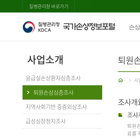
질병관리청 바로가기
손상
사업소개
퇴원
응급실손상환자심층조사
홈
사
퇴원손상심층조사
조사개
지역사회기반 중증외상조사
조사
급성심장정지조사
퇴원손
료를 