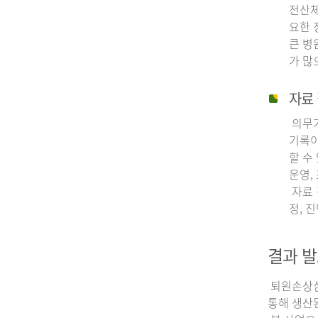
전산체
요한 
큰 병
가 많
자료 
의무기
기록이
할 수
운영,
자료 
정, 
결과 발
퇴원손상심층
통해 생산