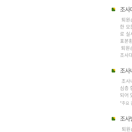
조사
퇴원손
한 모
로 실
표본환
퇴원손
조사대
조사
조사내
심층 
되어 
*주요
조사
퇴원손