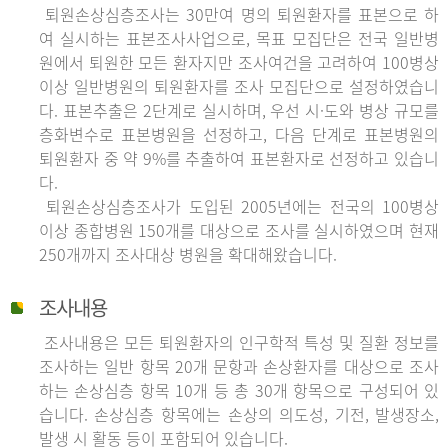
퇴원손상심층조사는 30만여 명의 퇴원환자를 표본으로 하
여 실시하는 표본조사사업으로, 목표 모집단은 전국 일반병
원에서 퇴원한 모든 환자지만 조사여건을 고려하여 100병상
이상 일반병원의 퇴원환자를 조사 모집단으로 설정하였습니
다. 표본추출은 2단계로 실시하며, 우선 시·도와 병상 규모를
층화변수로 표본병원을 선정하고, 다음 단계로 표본병원의
퇴원환자 중 약 9%를 추출하여 표본환자로 선정하고 있습니
다.
퇴원손상심층조사가 도입된 2005년에는 전국의 100병상
이상 종합병원 150개를 대상으로 조사를 실시하였으며 현재
250개까지 조사대상 병원을 확대해왔습니다.
조사내용
조사내용은 모든 퇴원환자의 인구학적 특성 및 질환 정보를
조사하는 일반 항목 20개 문항과 손상환자를 대상으로 조사
하는 손상심층 항목 10개 등 총 30개 항목으로 구성되어 있
습니다. 손상심층 항목에는 손상의 의도성, 기전, 발생장소,
발생 시 활동 등이 포함되어 있습니다.