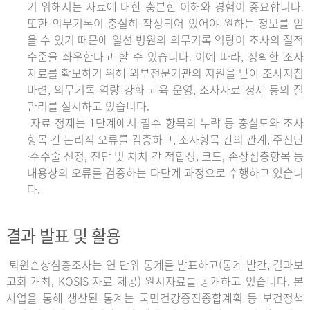
기 위해서는 자료에 대한 충분한 이해와 경험이 중요합니다.
또한 의무기록이 충실히 작성되어 있어야 원하는 정보를 얻
을 수 있기 때문에 일선 병원의 의무기록 역량이 조사의 질적
수준을 좌우한다고 할 수 있습니다. 이에 따라, 정확한 조사
자료를 확보하기 위해 외부전문기관의 지원을 받아 조사지침
마련, 의무기록 역량 강화 교육 운영, 조사자료 정제 등의 질
관리를 실시하고 있습니다.
자료 정제는 1단계에서 필수 항목의 누락 등 충실도와 조사
항목 간 논리적 오류를 검증하고, 조사항목 간의 관계, 주진단
·주수술 선정, 진단 및 처치 간 적합성, 코드, 손상심층항목 등
내용상의 오류를 검증하는 다단계 과정으로 수행하고 있습니
다.
결과 발표 및 활용
퇴원손상심층조사는 연 단위 통계를 발표하고(통계 발간, 결과보
고회 개최, KOSIS 자료 제공) 원시자료를 공개하고 있습니다. 본
사업을 통해 생산된 통계는 국민건강증진종합계획 등 보건정책