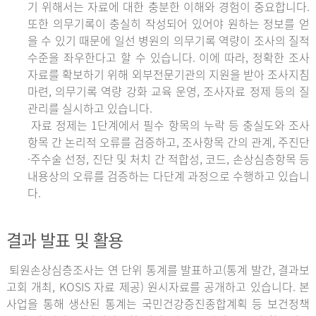
기 위해서는 자료에 대한 충분한 이해와 경험이 중요합니다.
또한 의무기록이 충실히 작성되어 있어야 원하는 정보를 얻
을 수 있기 때문에 일선 병원의 의무기록 역량이 조사의 질적
수준을 좌우한다고 할 수 있습니다. 이에 따라, 정확한 조사
자료를 확보하기 위해 외부전문기관의 지원을 받아 조사지침
마련, 의무기록 역량 강화 교육 운영, 조사자료 정제 등의 질
관리를 실시하고 있습니다.
자료 정제는 1단계에서 필수 항목의 누락 등 충실도와 조사
항목 간 논리적 오류를 검증하고, 조사항목 간의 관계, 주진단
·주수술 선정, 진단 및 처치 간 적합성, 코드, 손상심층항목 등
내용상의 오류를 검증하는 다단계 과정으로 수행하고 있습니
다.
결과 발표 및 활용
퇴원손상심층조사는 연 단위 통계를 발표하고(통계 발간, 결과보
고회 개최, KOSIS 자료 제공) 원시자료를 공개하고 있습니다. 본
사업을 통해 생산된 통계는 국민건강증진종합계획 등 보건정책