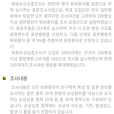
퇴원손상심층조사는 30만여 명의 퇴원환자를 표본으로 하
여 실시하는 표본조사사업으로, 목표 모집단은 전국 일반병
원에서 퇴원한 모든 환자지만 조사여건을 고려하여 100병상
이상 일반병원의 퇴원환자를 조사 모집단으로 설정하였습니
다. 표본추출은 2단계로 실시하며, 우선 시·도와 병상 규모를
층화변수로 표본병원을 선정하고, 다음 단계로 표본병원의
퇴원환자 중 약 9%를 추출하여 표본환자로 선정하고 있습니
다.
퇴원손상심층조사가 도입된 2005년에는 전국의 100병상
이상 종합병원 150개를 대상으로 조사를 실시하였으며 현재
250개까지 조사대상 병원을 확대해왔습니다.
조사내용
조사내용은 모든 퇴원환자의 인구학적 특성 및 질환 정보를
조사하는 일반 항목 20개 문항과 손상환자를 대상으로 조사
하는 손상심층 항목 10개 등 총 30개 항목으로 구성되어 있
습니다. 손상심층 항목에는 손상의 의도성, 기전, 발생장소,
발생 시 활동 등이 포함되어 있습니다.