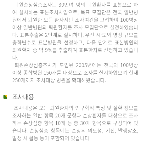
퇴원손상심층조사는 30만여 명의 퇴원환자를 표본으로 하
여 실시하는 표본조사사업으로, 목표 모집단은 전국 일반병
원에서 퇴원한 모든 환자지만 조사여건을 고려하여 100병상
이상 일반병원의 퇴원환자를 조사 모집단으로 설정하였습니
다. 표본추출은 2단계로 실시하며, 우선 시·도와 병상 규모를
층화변수로 표본병원을 선정하고, 다음 단계로 표본병원의
퇴원환자 중 약 9%를 추출하여 표본환자로 선정하고 있습니
다.
퇴원손상심층조사가 도입된 2005년에는 전국의 100병상
이상 종합병원 150개를 대상으로 조사를 실시하였으며 현재
250개까지 조사대상 병원을 확대해왔습니다.
조사내용
조사내용은 모든 퇴원환자의 인구학적 특성 및 질환 정보를
조사하는 일반 항목 20개 문항과 손상환자를 대상으로 조사
하는 손상심층 항목 10개 등 총 30개 항목으로 구성되어 있
습니다. 손상심층 항목에는 손상의 의도성, 기전, 발생장소,
발생 시 활동 등이 포함되어 있습니다.