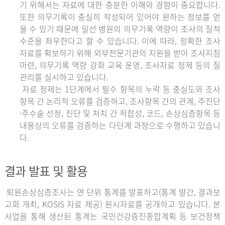
기 위해서는 자료에 대한 충분한 이해와 경험이 중요합니다.
또한 의무기록이 충실히 작성되어 있어야 원하는 정보를 얻
을 수 있기 때문에 일선 병원의 의무기록 역량이 조사의 질적
수준을 좌우한다고 할 수 있습니다. 이에 따라, 정확한 조사
자료를 확보하기 위해 외부전문기관의 지원을 받아 조사지침
마련, 의무기록 역량 강화 교육 운영, 조사자료 정제 등의 질
관리를 실시하고 있습니다.
자료 정제는 1단계에서 필수 항목의 누락 등 충실도와 조사
항목 간 논리적 오류를 검증하고, 조사항목 간의 관계, 주진단
·주수술 선정, 진단 및 처치 간 적합성, 코드, 손상심층항목 등
내용상의 오류를 검증하는 다단계 과정으로 수행하고 있습니
다.
결과 발표 및 활용
퇴원손상심층조사는 연 단위 통계를 발표하고(통계 발간, 결과보
고회 개최, KOSIS 자료 제공) 원시자료를 공개하고 있습니다. 본
사업을 통해 생산된 통계는 국민건강증진종합계획 등 보건정책