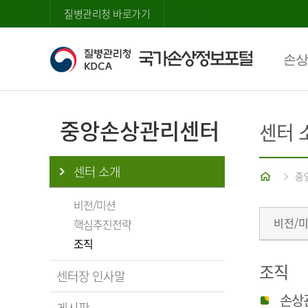
질병관리청 바로가기
손상
중앙손상관리센터
센터 
센터 소개
홈
중
비전/미션
비전/
핵심추진전략
조직
조직
센터장 인사말
손상
게시판