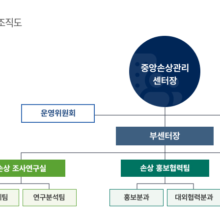
조직도
질
병
관
리
청
장
은
중
앙
손
상
관
리