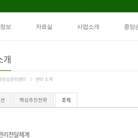
정보
자료실
사업소개
중앙
소개
앙손상관리센터
센터 소개
미션
핵심추진전략
조직
관리전달체계