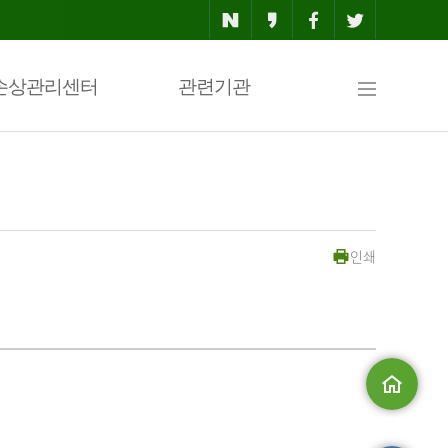
사
손상관리센터
관련기관
이
인쇄
트
맵
메인으로