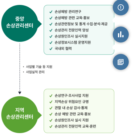
손상정보
손상통계
원시자료