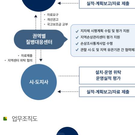
질
병
업무조직도
관
리
청