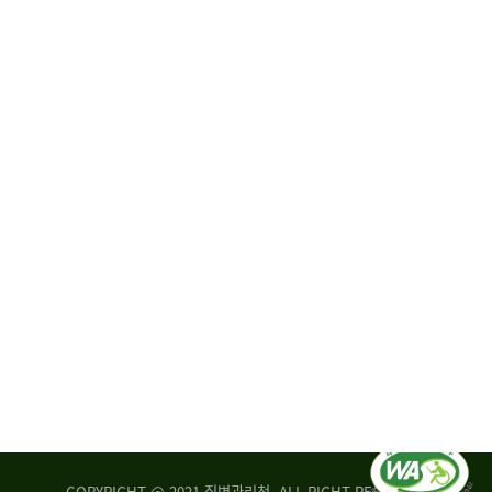
원
·
회
운
자
영
문
위
위
탁,
원
운
회
영
실
부
적
센
평
터
가
장
손
질
상
병
조
관
사
리
연
청
구
장
실
은
COPYRIGHT @ 2021 질병관리청. ALL RIGHT RESERVED