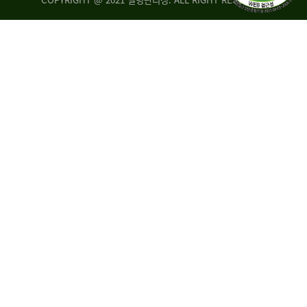
조
시
사
·
통
도
계
지
팀
사
에
연
자
구
료
분
요
석
구,
팀
개
선
손
권
상
고,
홍
국
보
고
협
보
력
조
팀