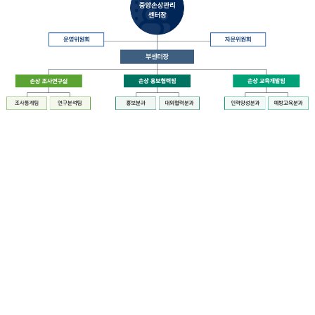
장
질
병
관
리
청
장
중
은
앙
중
손
앙
상
손
관
상
리
관
센
리
터
센
장
터
운
에
영
설
위
치