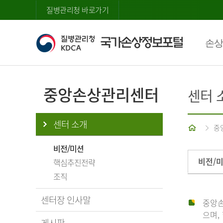
질병관리청 바로가기
손상
중앙손상관리센터
센터 
센터 소개
홈
중
비전/미션
비전/
핵심추진전략
조직
센터장 인사말
중앙손
으며,
게시판