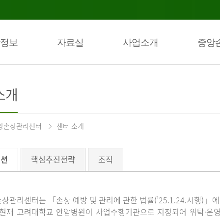
정보
자료실
사업소개
중앙
소개
앙손상관리센터
센터 소개
미션
핵심추진전략
조직
상관리센터는 「손상 예방 및 관리에 관한 법률(’25.1.24.시행)
 현재 고려대학교 안암병원이 사업수행기관으로 지정되어 위탁·운영하