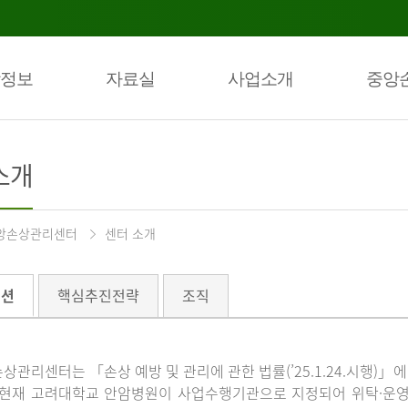
정보
자료실
사업소개
중앙
소개
앙손상관리센터
센터 소개
미션
핵심추진전략
조직
상관리센터는 「손상 예방 및 관리에 관한 법률(’25.1.24.시행)
 현재 고려대학교 안암병원이 사업수행기관으로 지정되어 위탁·운영하