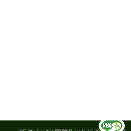
원
·
회
운
자
영
문
위
위
탁,
원
운
회
영
실
부
적
센
평
터
가
장
손
질
상
병
조
관
사
리
연
청
구
장
실
은
COPYRIGHT @ 2021 질병관리청. ALL RIGHT RESERVED