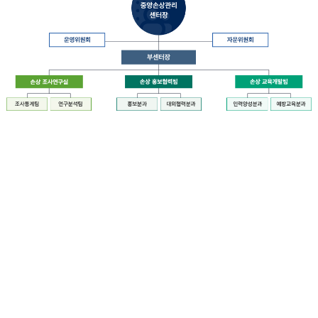
장
질
병
관
리
청
장
중
은
앙
중
손
앙
상
손
관
상
리
관
센
리
터
센
장
터
운
에
영
설
위
치