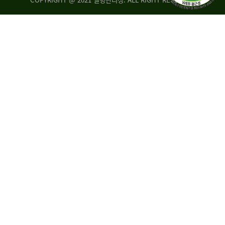
조
시
사
·
통
도
계
지
팀
사
에
연
자
구
료
분
요
석
구,
팀
개
선
손
권
상
고,
홍
국
보
고
협
보
력
조
팀