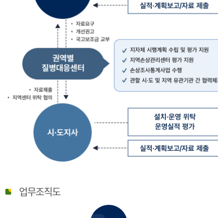
질
병
업무조직도
관
리
청