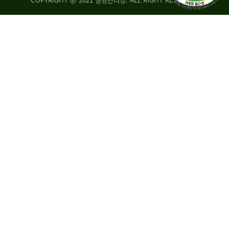
조
시
사
·
통
도
계
지
팀
사
에
연
자
구
료
분
요
석
구,
팀
개
선
손
권
상
고,
홍
국
보
고
협
보
력
조
팀