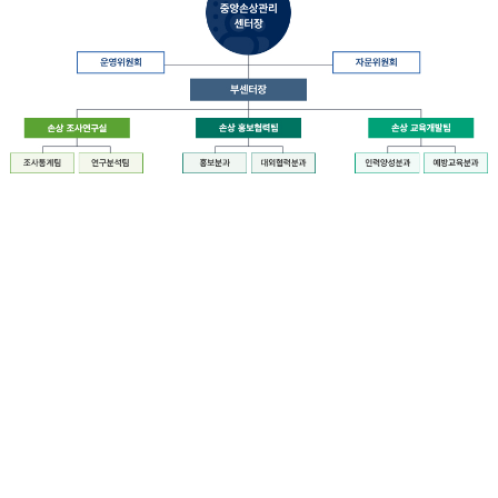
장
질
병
관
리
청
장
중
은
앙
중
손
앙
상
손
관
상
리
관
센
리
터
센
장
터
운
에
영
설
위
치