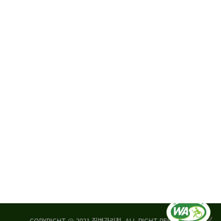
원
·
회
운
자
영
문
위
위
탁,
원
운
회
영
실
부
적
센
평
터
가
장
손
질
상
병
조
관
사
리
연
청
구
장
실
은
COPYRIGHT @ 2021 질병관리청. ALL RIGHT RESERVED