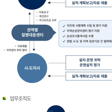
질
병
업무조직도
관
리
청