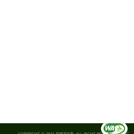
원
·
회
운
자
영
문
위
위
탁,
원
운
회
영
실
부
적
센
평
터
가
장
손
질
상
병
조
관
사
리
연
청
구
장
실
은
COPYRIGHT @ 2021 질병관리청. ALL RIGHT RESERVED