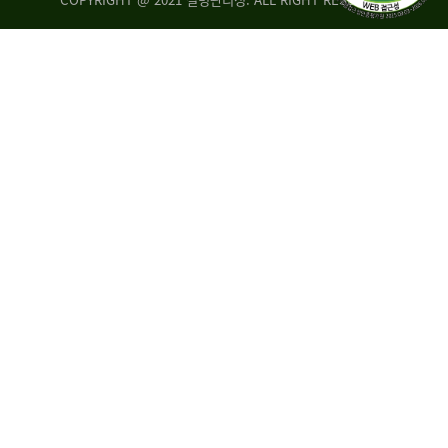
조
시
사
·
통
도
계
지
팀
사
에
연
자
구
료
분
요
석
구,
팀
개
선
손
권
상
고,
홍
국
보
고
협
보
력
조
팀