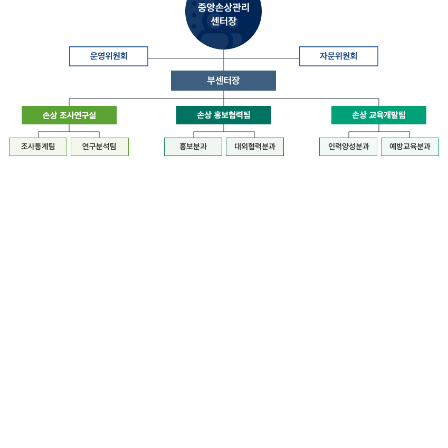
장
질
병
관
리
청
장
중
은
앙
중
손
앙
상
손
관
상
리
관
센
리
터
센
장
터
운
에
영
설
위
치