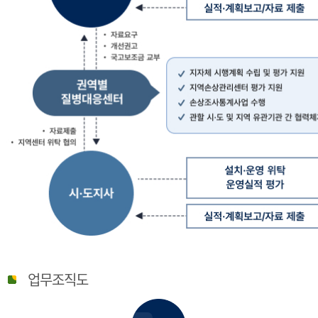
질
병
업무조직도
관
리
청