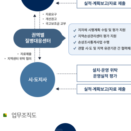
질
병
업무조직도
관
리
청