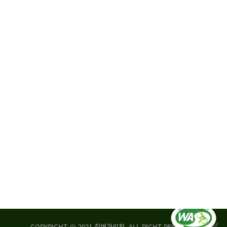
원
·
회
운
자
영
문
위
위
탁,
원
운
회
영
실
부
적
센
평
터
가
장
손
질
상
병
조
관
사
리
연
청
구
장
실
은
COPYRIGHT @ 2021 질병관리청. ALL RIGHT RESERVED