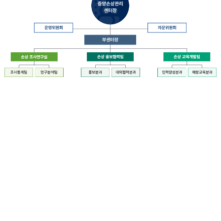
장
질
병
관
리
청
장
중
은
앙
중
손
앙
상
손
관
상
리
관
센
리
터
센
장
터
운
에
영
설
위
치