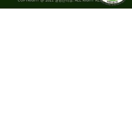
조
시
사
·
통
도
계
지
팀
사
에
연
자
구
료
분
요
석
구,
팀
개
선
손
권
상
고,
홍
국
보
고
협
보
력
조
팀