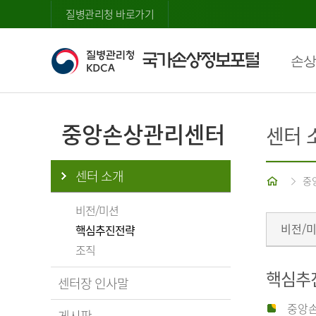
질병관리청 바로가기
손상
중앙손상관리센터
센터 
센터 소개
홈
중
비전/미션
비전/
핵심추진전략
조직
핵심추
센터장 인사말
중앙손
게시판