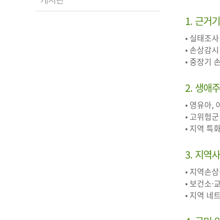
1. 근거
• 실태조사
• 손상감시
• 중장기
2. 생애
• 영유아,
• 고위험군
• 지역 
3. 지역
• 지역손
• 보건소·
• 지역 네