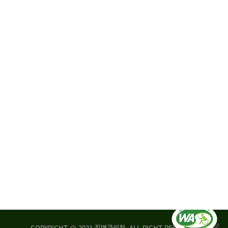
원
·
회
운
자
영
문
위
위
탁,
원
운
회
영
실
부
적
센
평
터
가
장
손
질
상
병
조
관
사
리
연
청
구
장
실
은
COPYRIGHT @ 2021 질병관리청. ALL RIGHT RESERVED