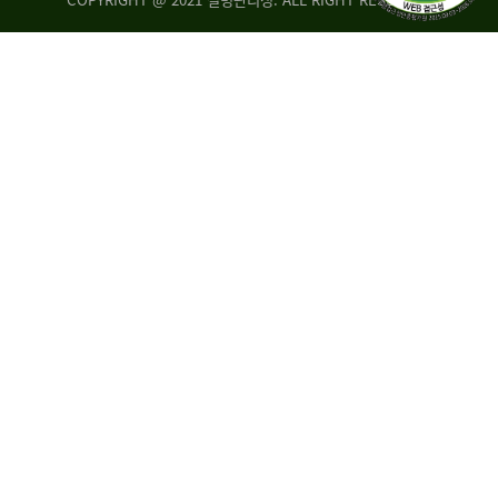
조
시
사
·
통
도
계
지
팀
사
에
연
자
구
료
분
요
석
구,
팀
개
선
손
권
상
고,
홍
국
보
고
협
보
력
조
팀