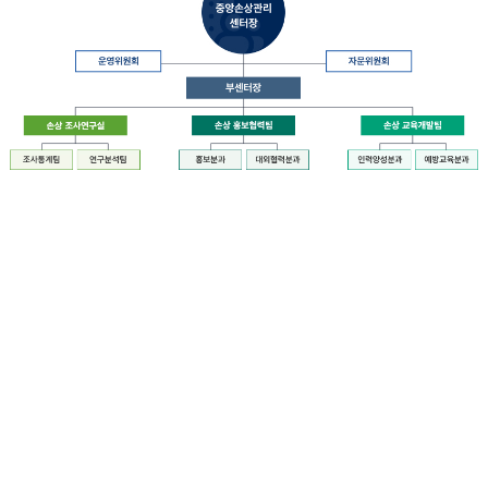
장
질
병
관
리
청
장
중
은
앙
중
손
앙
상
손
관
상
리
관
센
리
터
센
장
터
운
에
영
설
위
치