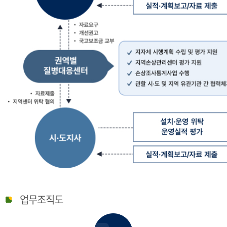
질
병
업무조직도
관
리
청