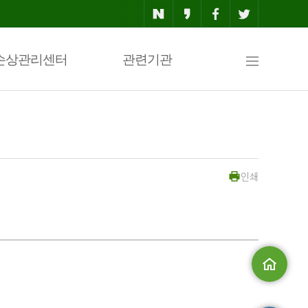
사
손상관리센터
관련기관
이
인쇄
트
맵
메인으로