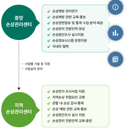
손상정보
손상통계
원시자료