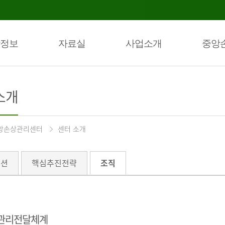
정보
자료실
사업소개
중앙
소개
앙손상관리센터
센터 소개
미션
핵심추진전략
조직
관리전달체계