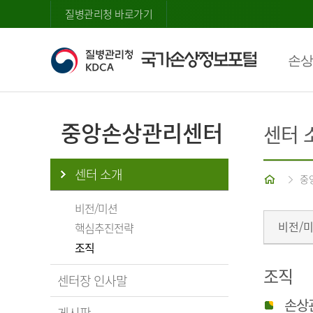
질병관리청 바로가기
손상
중앙손상관리센터
센터 
센터 소개
홈
중
비전/미션
비전/
핵심추진전략
조직
조직
센터장 인사말
손상
게시판