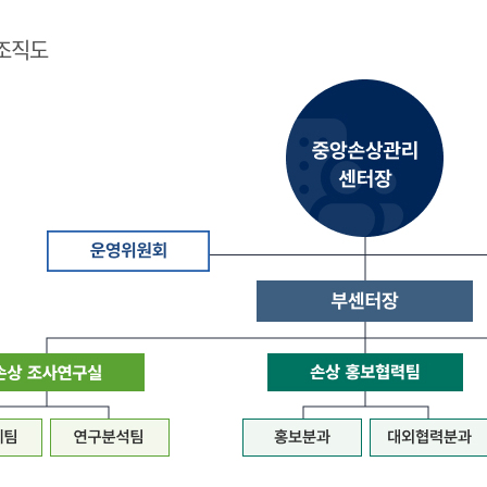
조직도
질
병
관
리
청
장
은
중
앙
손
상
관
리