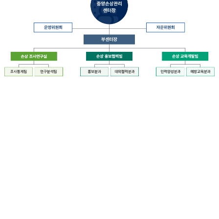
장
질
병
관
리
청
장
중
은
앙
중
손
앙
상
손
관
상
리
관
센
리
터
센
장
터
운
에
영
설
위
치