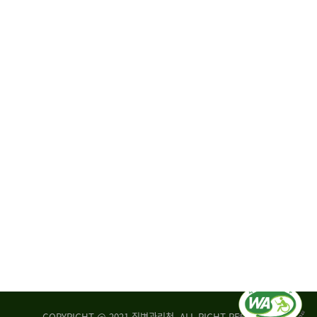
원
·
회
운
자
영
문
위
위
탁,
원
운
회
영
실
부
적
센
평
터
가
장
손
질
상
병
조
관
사
리
연
청
구
장
실
은
COPYRIGHT @ 2021 질병관리청. ALL RIGHT RESERVED