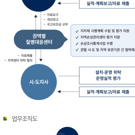
질
병
업무조직도
관
리
청