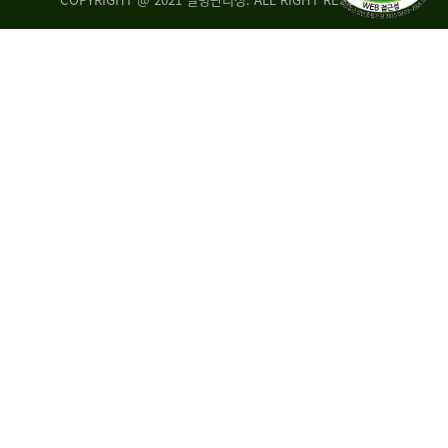
조
시
사
·
통
도
계
지
팀
사
에
연
자
구
료
분
요
석
구,
팀
개
선
손
권
상
고,
홍
국
보
고
협
보
력
조
팀