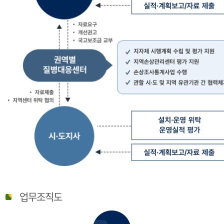
질
병
업무조직도
관
리
청