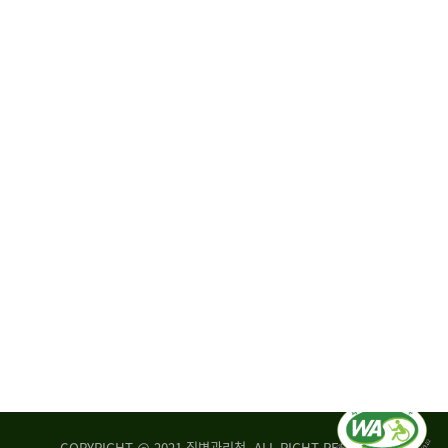
원
·
회
운
자
영
문
위
위
탁,
원
운
회
영
실
부
적
센
평
터
가
장
손
질
상
병
조
관
사
리
연
청
구
장
실
은
COPYRIGHT @ 2021 질병관리청. ALL RIGHT RESERVED