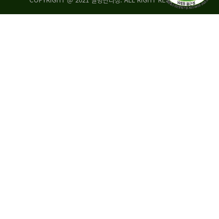
조
시
사
·
통
도
계
지
팀
사
에
연
자
구
료
분
요
석
구,
팀
개
선
손
권
상
고,
홍
국
보
고
협
보
력
조
팀