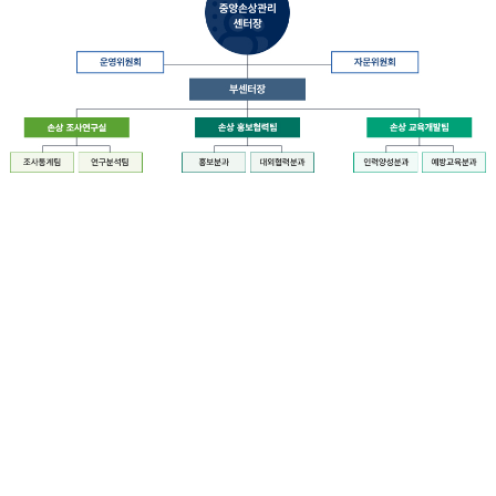
장
질
병
관
리
청
장
중
은
앙
중
손
앙
상
손
관
상
리
관
센
리
터
센
장
터
운
에
영
설
위
치