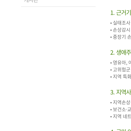
1. 근거
• 실태조사
• 손상감시
• 중장기
2. 생애
• 영유아,
• 고위험군
• 지역 
3. 지역
• 지역손
• 보건소·
• 지역 네