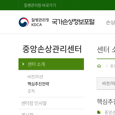
질병관리청 바로가기
손상
중앙손상관리센터
센터 
센터 소개
홈
중
비전/미션
비전/
핵심추진전략
조직
핵심추
센터장 인사말
중앙손
게시판