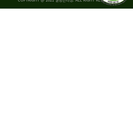
조
시
사
·
통
도
계
지
팀
사
에
연
자
구
료
분
요
석
구,
팀
개
선
손
권
상
고,
홍
국
보
고
협
보
력
조
팀