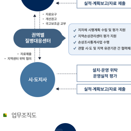
질
병
업무조직도
관
리
청