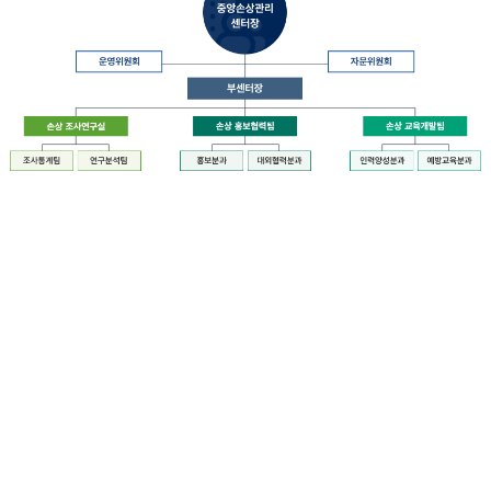
장
질
병
관
리
청
장
중
은
앙
중
손
앙
상
손
관
상
리
관
센
리
터
센
장
터
운
에
영
설
위
치