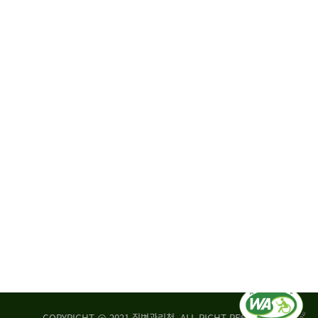
원
·
회
운
자
영
문
위
위
탁,
원
운
회
영
실
부
적
센
평
터
가
장
손
질
상
병
조
관
사
리
연
청
구
장
실
은
COPYRIGHT @ 2021 질병관리청. ALL RIGHT RESERVED