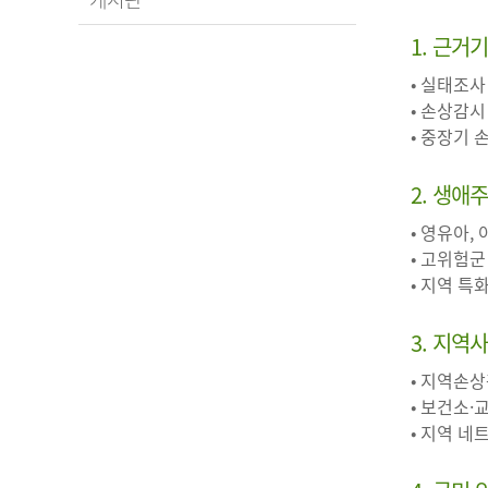
1. 근거
• 실태조사
• 손상감시
• 중장기
2. 생애
• 영유아,
• 고위험군
• 지역 
3. 지역
• 지역손
• 보건소·
• 지역 네