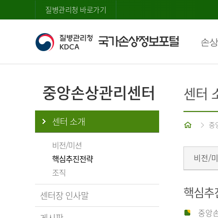
질병관리청 바로가기
손상
중앙손상관리센터
센터 
센터 소개
홈
중
비전/미션
비전/
핵심추진전략
조직
핵심추
센터장 인사말
중앙손
게시판