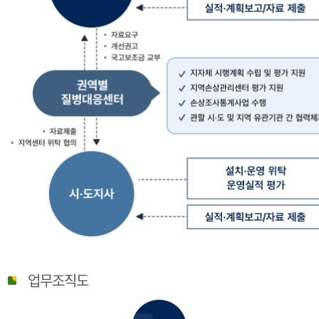
질
병
업무조직도
관
리
청