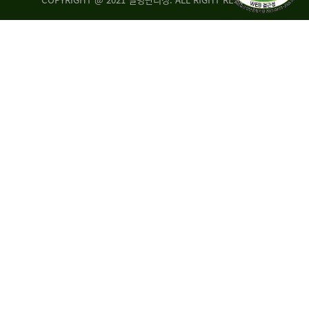
조
시
사
·
통
도
계
지
팀
사
에
연
자
구
료
분
요
석
구,
팀
개
선
손
권
상
고,
홍
국
보
고
협
보
력
조
팀