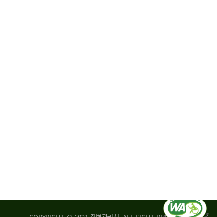
원
·
회
운
자
영
문
위
위
탁,
원
운
회
영
실
부
적
센
평
터
가
장
손
질
상
병
조
관
사
리
연
청
구
장
실
은
COPYRIGHT @ 2021 질병관리청. ALL RIGHT RESERVED