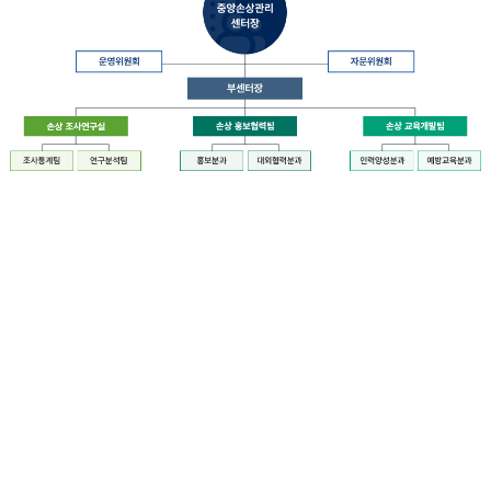
장
질
병
관
리
청
장
중
은
앙
중
손
앙
상
손
관
상
리
관
센
리
터
센
장
터
운
에
영
설
위
치