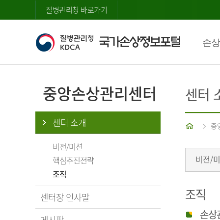
질병관리청 바로가기
손상
중앙손상관리센터
센터 
센터 소개
홈
중
비전/미션
비전/
핵심추진전략
조직
조직
센터장 인사말
손상
게시판