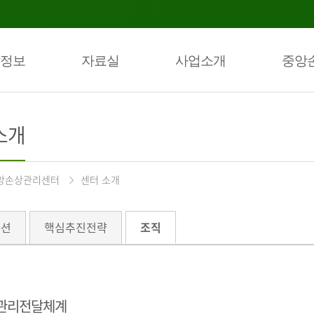
정보
자료실
사업소개
중앙
소개
앙손상관리센터
센터 소개
미션
핵심추진전략
조직
관리전달체계