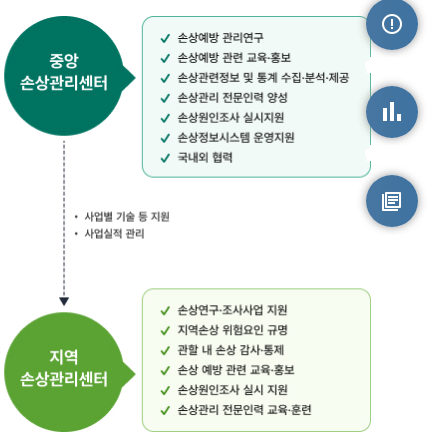
손상정보
손상통계
원시자료