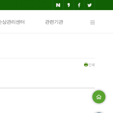
사
손상관리센터
관련기관
이
인쇄
트
맵
메인으로