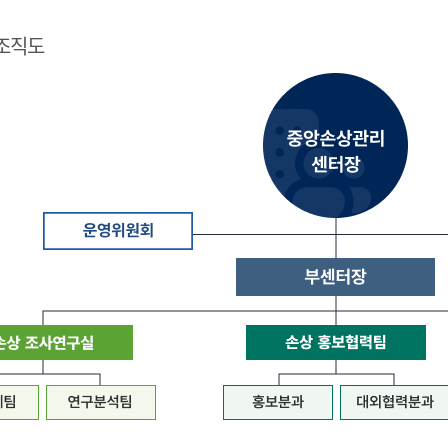
조직도
질
병
관
리
청
장
은
중
앙
손
상
관
리