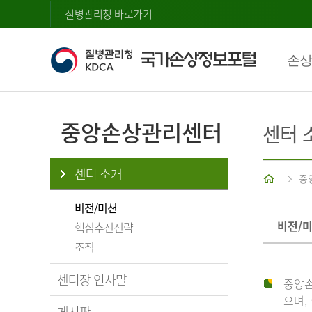
질병관리청 바로가기
손상
중앙손상관리센터
센터 
센터 소개
홈
중
비전/미션
비전/
핵심추진전략
조직
센터장 인사말
중앙손
으며,
게시판