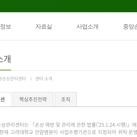
정보
자료실
사업소개
중앙
소개
앙손상관리센터
센터 소개
미션
핵심추진전략
조직
상관리센터는 「손상 예방 및 관리에 관한 법률(’25.1.24.시행)
 현재 고려대학교 안암병원이 사업수행기관으로 지정되어 위탁·운영하