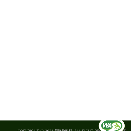
원
·
회
운
자
영
문
위
위
탁,
원
운
회
영
실
부
적
센
평
터
가
장
손
질
상
병
조
관
사
리
연
청
구
장
실
은
COPYRIGHT @ 2021 질병관리청. ALL RIGHT RESERVED