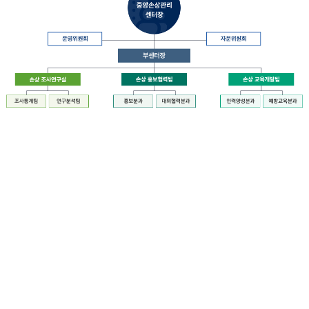
장
질
병
관
리
청
장
중
은
앙
중
손
앙
상
손
관
상
리
관
센
리
터
센
장
터
운
에
영
설
위
치