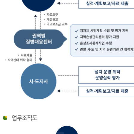
질
병
업무조직도
관
리
청