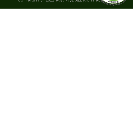
조
시
사
·
통
도
계
지
팀
사
에
연
자
구
료
분
요
석
구,
팀
개
선
손
권
상
고,
홍
국
보
고
협
보
력
조
팀