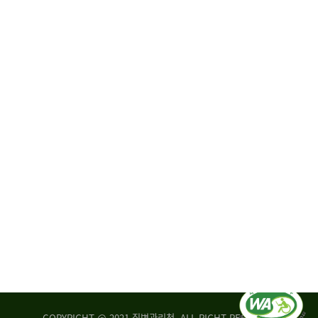
원
·
회
운
자
영
문
위
위
탁,
원
운
회
영
실
부
적
센
평
터
가
장
손
질
상
병
조
관
사
리
연
청
구
장
실
은
COPYRIGHT @ 2021 질병관리청. ALL RIGHT RESERVED