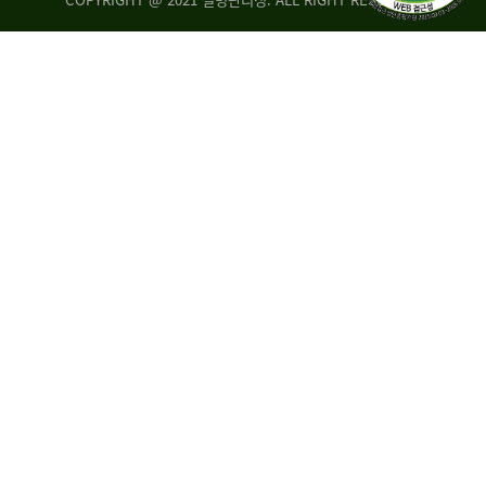
조
시
사
·
통
도
계
지
팀
사
에
연
자
구
료
분
요
석
구,
팀
개
선
손
권
상
고,
홍
국
보
고
협
보
력
조
팀