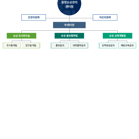
장
질
병
관
리
청
장
중
은
앙
중
손
앙
상
손
관
상
리
관
센
리
터
센
장
터
운
에
영
설
위
치