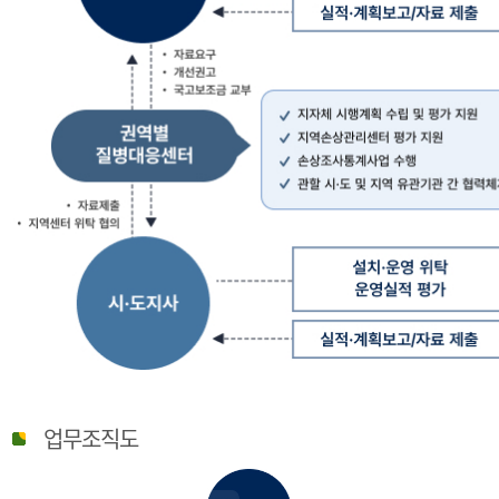
질
병
업무조직도
관
리
청